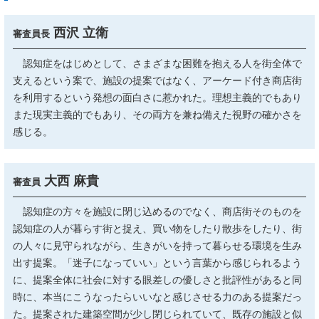
西沢 立衛
審査員長
認知症をはじめとして、さまざまな困難を抱える人を街全体で
支えるという案で、施設の提案ではなく、アーケード付き商店街
を利用するという発想の面白さに惹かれた。理想主義的でもあり
また現実主義的でもあり、その両方を兼ね備えた視野の確かさを
感じる。
大西 麻貴
審査員
認知症の方々を施設に閉じ込めるのでなく、商店街そのものを
認知症の人が暮らす街と捉え、買い物をしたり散歩をしたり、街
の人々に見守られながら、生きがいを持って暮らせる環境を生み
出す提案。「迷子になっていい」という言葉から感じられるよう
に、提案全体に社会に対する眼差しの優しさと批評性があると同
時に、本当にこうなったらいいなと感じさせる力のある提案だっ
た。提案された建築空間が少し閉じられていて、既存の施設と似