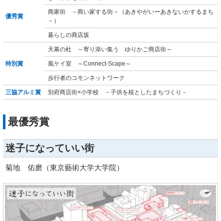
商家街 －商い家する街－（あきやがいーあきないかするまち
優秀賞
－）
暮らしの商店坂
天幕の杜 ～寄り添い集う ゆりかご商店街～
特別賞
風ケイ室 ～Connect-Scape～
歩行者のコモンネットワーク
三協アルミ賞
別府商店街×小学校 －子供を核としたまちづくり－
最優秀賞
迷子になっていい街
菊地 佑磨（東京藝術大学大学院）