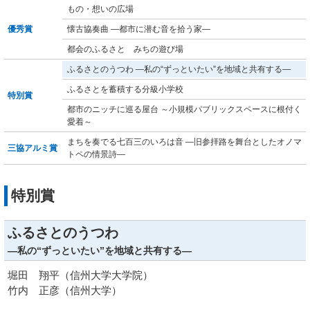
もの・想いの広場
優秀賞
懐古協奏曲 ―都市に潜む音を拾う家―
都会のふるさと みちの遊び場
ふるさとのうつわ ―私の“ずっといたい”を地域と共有する―
ふるさとを蓄積する分級小学校
特別賞
都市のニッチに巡る屋台 ～小規模パブリックスペースに根付く
愛着～
まちを奏でる七百三のいろは音 ―旧参拝路を舞台としたオノマ
三協アルミ賞
トペの情景詩―
特別賞
ふるさとのうつわ
―私の“ずっといたい”を地域と共有する―
堀田 翔平（信州大学大学院）
竹内 正彦（信州大学）