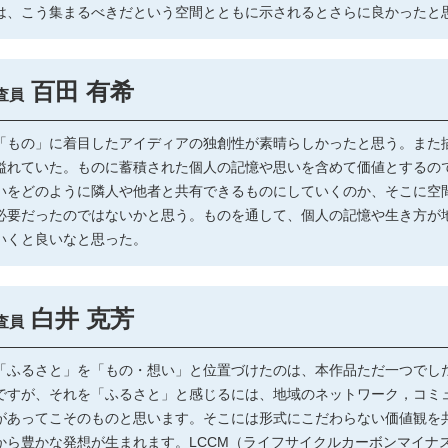
は、こう集まるべきだという空間とともに示されるとさらに良かったと
百田 有希
査員
もの」に着目したアイディアの独創性が素晴らしかったと思う。また
溢れていた。ものに蓄積された個人の記憶や思いを含めて価値とするの
いをどのように隣人や他者と共有できるものにしていくのか、そこに空
必要だったのではないかと思う。ものを通して、個人の記憶や生き方が
いくと良いなと思った。
白井 克芳
査員
ふるさと」を「もの・想い」と位置づけたのは、本作品ただ一つでし
ですが、それを「ふるさと」と感じるには、地域のネットワーク，コミ
があってこそのものと思います。そこには形式にこだわらない価値観を
から豊かな発想が生まれます。LCCM（ライフサイクルカーボンマイナ