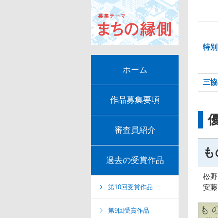
特別
ホーム
三協
作品募集要項
審査員紹介
も
過去の受賞作品
松野
安藤
第10回受賞作品
第9回受賞作品