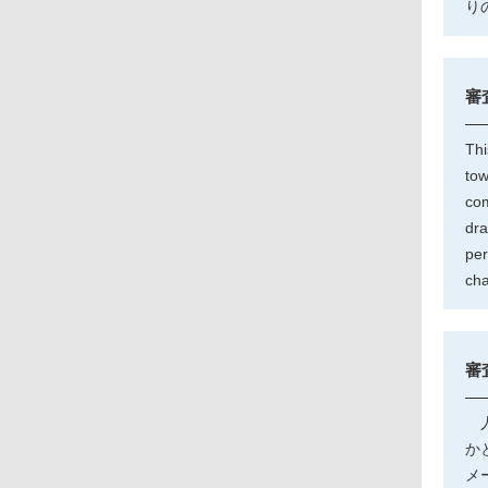
り
審
Thi
tow
com
dra
per
cha
審
人
か
メ