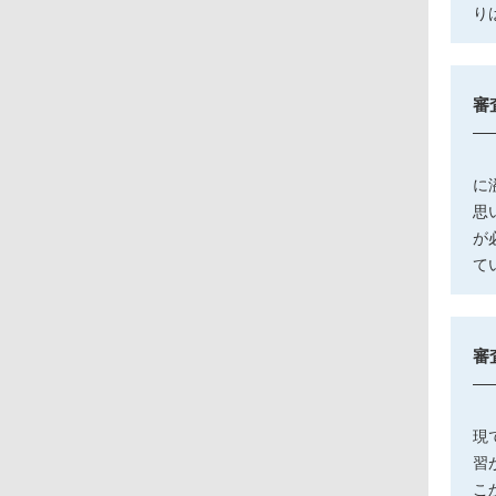
り
審
「
に
思
が
て
審
「
現
習
こ