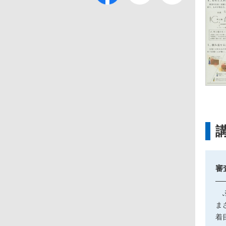
審
ふ
ま
着