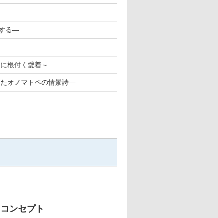
する―
スに根付く愛着～
したオノマトペの情景詩―
コンセプト