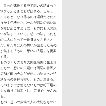
自分が成長する中で想いの詰まった
場所がふるさとと呼ばれる。しかし、
ふるさとになり得るのは場所だけだろ
うか？色褪せたボールが部活の思い出
を呼び起こすように、ものにも人の想
いが詰まっている。想いの詰まったも
のは人にとって一番身近なふるさと
だ。私たちは人の想いが詰まったもの
が集まる「もの・想いの広場」を提案
する。
ものづくりのまち大田区蒲田に生まれ
るもの・想いの広場には周辺の住民／
店舗／町内会などが想いの詰まった特
別なものを持ち寄り、ものが集まる。
そのままでは使えないものは町工場の
力を借りて加工され、広場で生かされ
る。
もの・想いの広場で人の大切なものに