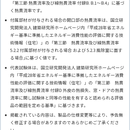
「第三節 熱貫流率及び線熱貫流率 付録B. B.1～B.4」に基づ
く熱貫流率です。
付属部材が付与される場合の開口部の熱貫流率は、国立研
究開発法人 建築研究所ホームページ内「平成28年省エネル
ギー基準に準拠したエネルギー消費性能の評価に関する技
術情報（住宅）」の「第三節 熱貫流率及び線熱貫流率
5.2.2 付属部材が付与される場合 および 5.2.3 風除室に面す
る場合｣に基づく値です。
代表試験体は、国立研究開発法人 建築研究所ホームページ
内「平成28年省エネルギー基準に準拠したエネルギー消費
性能の評価に関する技術情報（住宅）」の「第三節 熱貫
流率及び線熱貫流率 付録D 外皮の熱損失、窓・ドアの熱貫
流率に関し試験体と同等の性能を有すると認められる評価
品の範囲を定める基準」に基づきます。
掲載されている内容は、製品の仕様変更等により、予告無
く修正する場合がありますのであらかじめご了承くださ
い。