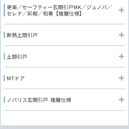
更楽／セーフティー玄関引戸MK／ジュノバ／
セレナ／彩樹／和奏【複層仕様】
断熱土間引戸
土間引戸
MTドア
ノバリス玄関引戸 複層仕様