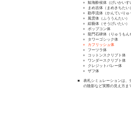
鯨海酔候体（げいかいす
まめ吉体（まめきちたい
勘亭流体（かんていりゅ
風雲体（ふううんたい）
綜藝体（そうげいたい）
ポップコン体
龍門石碑体（りゅうもん
タワーゴシック体
カフリッシュ体
フーツラ体
コットンスクリプト体
ワンダースクリプト体
クレジットバレー体
ザフ体
■
表札シミュレーションは、
の陰影など実際の見え方ま