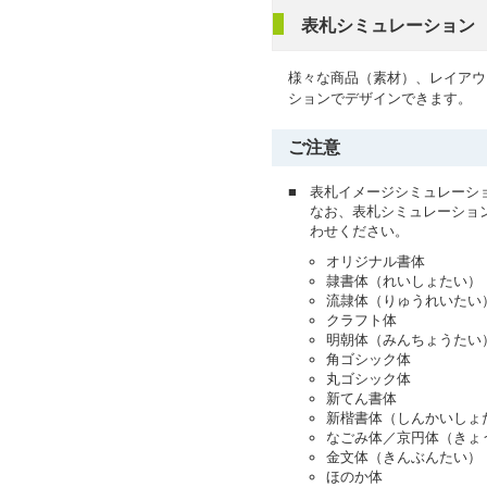
表札シミュレーション
様々な商品（素材）、レイアウ
ションでデザインできます。
ご注意
■
表札イメージシミュレーシ
なお、表札シミュレーショ
わせください。
オリジナル書体
隷書体（れいしょたい）
流隷体（りゅうれいたい
クラフト体
明朝体（みんちょうたい
角ゴシック体
丸ゴシック体
新てん書体
新楷書体（しんかいしょ
なごみ体／京円体（きょ
金文体（きんぶんたい）
ほのか体