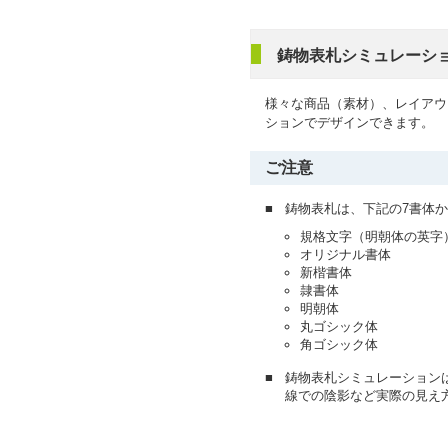
鋳物表札シミュレーシ
様々な商品（素材）、レイアウ
ションでデザインできます。
ご注意
■
鋳物表札は、下記の7書体
規格文字（明朝体の英字
オリジナル書体
新楷書体
隷書体
明朝体
丸ゴシック体
角ゴシック体
■
鋳物表札シミュレーション
線での陰影など実際の見え