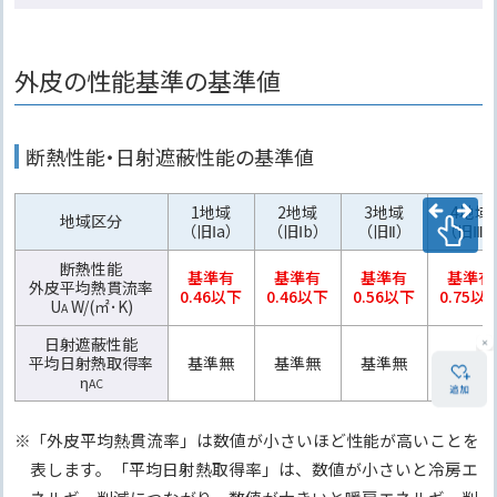
外皮の性能基準の基準値
断熱性能・日射遮蔽性能の基準値
1地域
2地域
3地域
4地域
地域区分
（旧Ⅰa）
（旧Ⅰb）
（旧Ⅱ）
（旧Ⅲ
断熱性能
基準有
基準有
基準有
基準有
外皮平均熱貫流率
0.46以下
0.46以下
0.56以下
0.75以
U
W/(㎡･K)
A
日射遮蔽性能
平均日射熱取得率
基準無
基準無
基準無
基準無
η
AC
「外皮平均熱貫流率」は数値が小さいほど性能が高いことを
表します。「平均日射熱取得率」は、数値が小さいと冷房エ