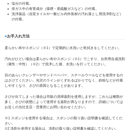
塩分の付着。
排ガス中の有害成分（煤煙・亜硫酸ガスなど）の付着。
洗浄薬品（浴室タイルや一般ビル内外装材の汚れ落とし用洗浄剤など）
の付着。
■
お手入れ方法
柔らかい布やスポンジ（※1）で定期的に水洗いと乾拭きをしてください。
汚れがひどい場合は柔らかい布やスポンジ（※1）でこすり、台所用合成洗剤
（液性：中性）（※2）で洗浄した後、水洗いを行ってください。
目のあらいクレンザーやサンドペーパー、スチールウールなどを使用するの
はさけてください。光沢のラインがくずれるばかりでなく、鉄粉などが付着
しやすくなり、さびの原因となることがあります。
さびが出てしまった場合は市販の清掃薬剤を使用しますが、これらは種類が
多く、さびの状態によって使用する薬剤が異なりますので、詳細については
お近くの当社支店・営業所にお問い合わせください。
※1 スポンジを使用する場合は、スポンジの取り扱い説明書を確認してくだ
さい。
※2 洗剤を使用する場合は、洗剤の取り扱い説明書を確認してください。