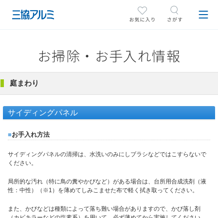
お掃除・お手入れ情報
庭まわり
サイディングパネル
■
お手入れ方法
サイディングパネルの清掃は、水洗いのみにしブラシなどではこすらないで
ください。
局所的な汚れ（特に鳥の糞やかびなど）がある場合は、台所用合成洗剤（液
性：中性）（※1）を薄めてしみこませた布で軽く拭き取ってください。
また、かびなどは種類によって落ち難い場合がありますので、かび落し剤
（カビキラーなどの塩素系）を用いて、必ず薄めてから実施してください。