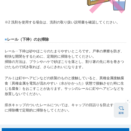
※2 洗剤を使用する場合は、洗剤の取り扱い説明書を確認してください。
■
レール（下枠）のお掃除
レール・下枠は砂やほこりのたまりやすいところです。戸車の摩擦を防ぎ、
軽快な開閉をするために、定期的に掃除をしてください。
掃除の方法は、ブラシやハケで砂ぼこりを落とし、割り箸の先に布を巻きつ
けたもので拭き取れば、さらにきれいになります。
アルミは釘やヘアピンなどの鉄製のものと接触していると、異種金属接触腐
食〔異種金属を電気が流れやすい（水がかかった）状態で接触させた時に生
じる腐食〕をおこすことがあります。サッシのレールに釘やヘアピンなどを
放置しないでください。
排水キャップのついたレールについては、キャップの目詰りを防止するため
に掃除機で定期的に掃除をしてください。