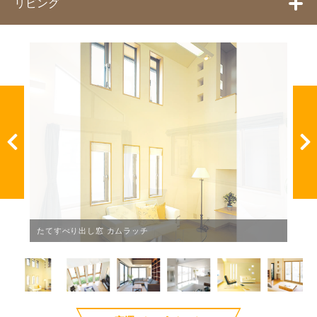
リビング
たてスリム窓 FIXタイプ・開きタイプ／プチ窓 FIXタイプ・開き
FIX窓／引違い窓／すべり出し窓 オペレーター
台形FIX窓／引違い窓
たてすべり出し窓 カムラッチ
たてすべり出し窓 カムラッチ＋FIX窓
引違い窓
両袖片引き窓
タイプ
ノンレール引違い窓 ウォーキング 3枚建タイプ