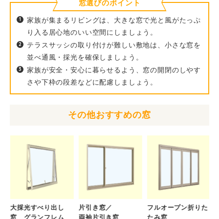
窓選びのポイント
1
家族が集まるリビングは、大きな窓で光と風がたっぷ
り入る居心地のいい空間にしましょう。
2
テラスサッシの取り付けが難しい敷地は、小さな窓を
並べ通風・採光を確保しましょう。
3
家族が安全・安心に暮らせるよう、窓の開閉のしやす
さや下枠の段差などに配慮しましょう。
その他おすすめの窓
い
大採光すべり出し
片引き窓／
フルオープン折りた
窓 グランフレム
両袖片引き窓
たみ窓