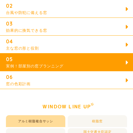
02
台風や防犯に備える窓
03
効果的に換気できる窓
04
主な窓の形と役割
05
実例！部屋別の窓プランニング
06
窓の色彩計画
WINDOW LINE UP
アルミ樹脂複合サッシ
樹脂窓
国土交通大臣認定