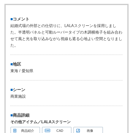
コメント
結婚式場の外部との仕切りに、LALAスクリーンを採用しまし
た。半透明パネルと可動ルーバータイプの木調横格子を組み合わ
せて風と光を取り込みながら視線も遮る心地よい空間となりまし
た。
地区
東海 / 愛知県
シーン
商業施設
商品詳細
その他アイテム／LALAスクリーン
商品紹介
CAD
画像