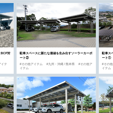
BCP対
駐車スペースに新たな価値を生み出すソーラーカーポ
駐車ス
ート②
ート①
アイテ
#その他アイテム
#九州・沖縄 / 熊本県
#その他ア
#その
イテム
イテム