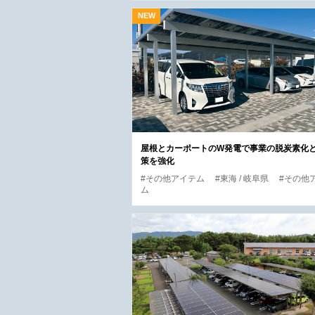
屋根とカーポートのW発電で事業の脱炭素化と
策を強化
#その他アイテム
#東海 / 岐阜県
#その他
ム