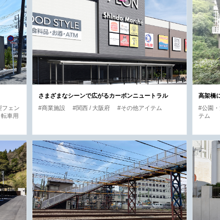
さまざまなシーンで広がるカーボンニュートラル
高架橋
型フェン
#商業施設
#関西 / 大阪府
#その他アイテム
#公園
自転車用
テム