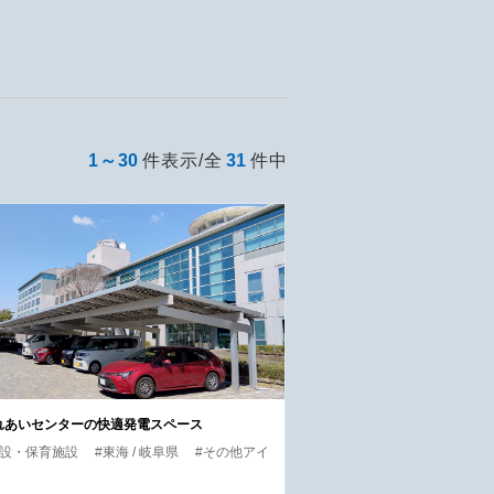
1～30
件表示/全
31
件中
れあいセンターの快適発電スペース
施設・保育施設
#東海 / 岐阜県
#その他アイ