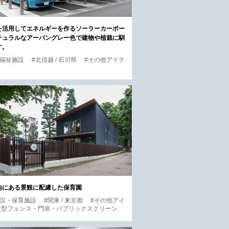
を活用してエネルギーを作るソーラーカーポー
チュラルなアーバングレー色で建物や植栽に馴
す。
・福祉施設
#北信越 / 石川県
#その他アイテ
内にある景観に配慮した保育園
施設・保育施設
#関東 / 東京都
#その他アイ
#大型フェンス・門扉・パブリックスクリーン