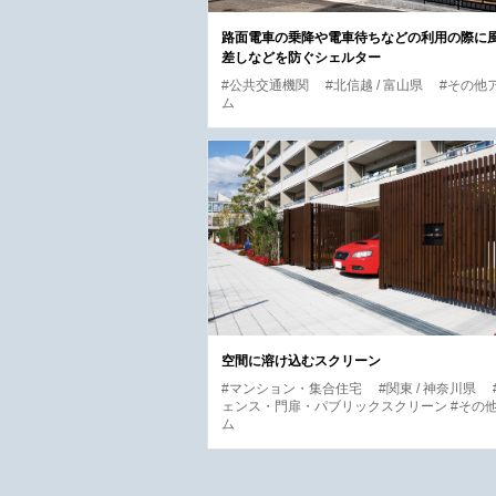
路面電車の乗降や電車待ちなどの利用の際に
差しなどを防ぐシェルター
#公共交通機関
#北信越 / 富山県
#その他
ム
空間に溶け込むスクリーン
#マンション・集合住宅
#関東 / 神奈川県
ェンス・門扉・パブリックスクリーン #その
ム