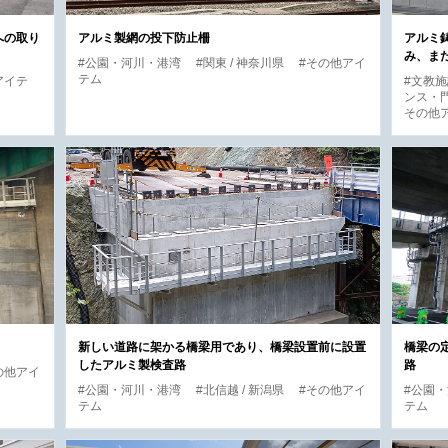
への取り
アルミ製網の投下防止柵
アルミ
み、ま
#公園・河川・港湾
#関東 / 神奈川県
#その他アイ
テム
アイテ
#文教
ンス・門
その他
新しい道路に架かる橋梁用であり、橋梁設置前に設置
橋梁の
したアルミ製検査路
路
の他アイ
#公園・河川・港湾
#北信越 / 新潟県
#その他アイ
#公園
テム
テム