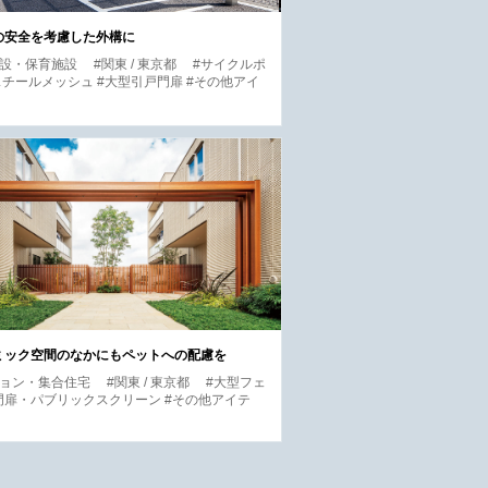
の安全を考慮した外構に
施設・保育施設
#関東 / 東京都
#サイクルポ
スチールメッシュ #大型引戸門扉 #その他アイ
ミック空間のなかにもペットへの配慮を
ション・集合住宅
#関東 / 東京都
#大型フェ
門扉・パブリックスクリーン #その他アイテ