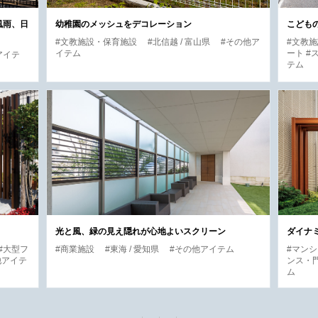
風雨、日
幼稚園のメッシュをデコレーション
こども
#文教施設・保育施設
#北信越 / 富山県
#その他ア
#文教
イテム
ート #
アイテ
テム
光と風、緑の見え隠れが心地よいスクリーン
ダイナ
#大型フ
#商業施設
#東海 / 愛知県
#その他アイテム
#マン
他アイテ
ンス・
ム