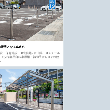
の境界となる車止め
施設・保育施設
#北信越 / 富山県
#スチール
 #歩行者用自転車用柵・補助手すり #その他
ム