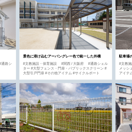
景色に溶け込むアーバングレー色で統一した外構
駐車場
#通路シ
#文教施設・保育施設
#関西 / 大阪府
#通路シェル
#文教
ター #大型フェンス・門扉・パブリックスクリーン #
メッシュ
大型引戸門扉 #その他アイテム #サイクルポート
アイテ