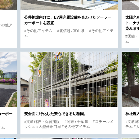
公共施設向けに、EV用充電設備を合わせたソーラー
太陽光
カーポートを設置
ト、ナ
その他ア
染みま
#その他アイテム
#北信越 / 富山県
#その他アイテ
ム
#医療
ム
カーポー
安全面に特化した安心できる幼稚園。
神社境
#文教施設・保育施設
#関東 / 千葉県
#スチールメ
#文教
ッシュ #大型伸縮門扉 #その他アイテム
テム 
テム