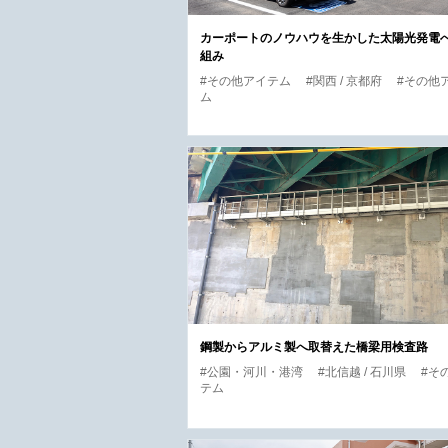
カーポートのノウハウを生かした太陽光発電
組み
#その他アイテム
#関西 / 京都府
#その他
ム
鋼製からアルミ製へ取替えた橋梁用検査路
#公園・河川・港湾
#北信越 / 石川県
#そ
テム