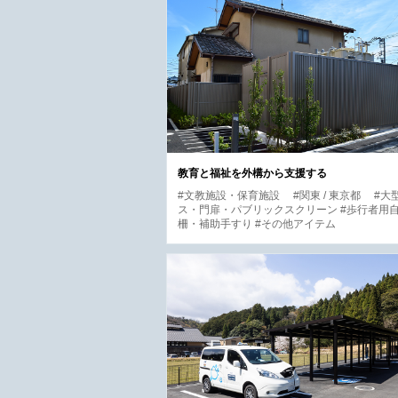
教育と福祉を外構から支援する
#文教施設・保育施設
#関東 / 東京都
#大
ス・門扉・パブリックスクリーン #歩行者用
柵・補助手すり #その他アイテム