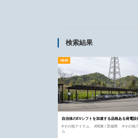
検索結果
自治体のEVシフトを加速する品格ある発電設
#その他アイテム
#関東 / 茨城県
#その他
ム