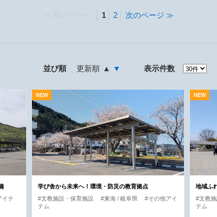
前のページ
1
2
次のページ
並び順
更新順
▲
▼
表示件数
備
学び舎から未来へ！環境・防災の教育拠点
地域ふ
アイテ
#文教施設・保育施設
#東海 / 岐阜県
#その他アイ
#文教
テム
テム