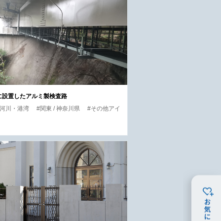
に設置したアルミ製検査路
・河川・港湾
#関東 / 神奈川県
#その他アイ