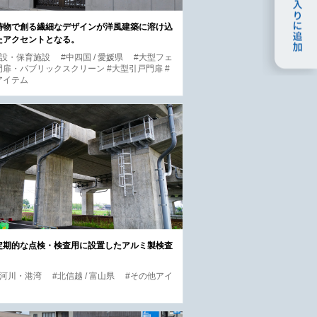
鋳物で創る繊細なデザインが洋風建築に溶け込
たアクセントとなる。
施設・保育施設
#中四国 / 愛媛県
#大型フェ
扉・パブリックスクリーン #大型引戸門扉 #
アイテム
定期的な点検・検査用に設置したアルミ製検査
・河川・港湾
#北信越 / 富山県
#その他アイ