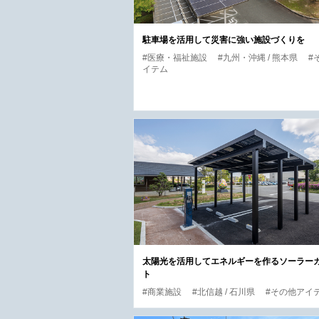
駐車場を活用して災害に強い施設づくりを
#医療・福祉施設
#九州・沖縄 / 熊本県
#
イテム
太陽光を活用してエネルギーを作るソーラー
ト
#商業施設
#北信越 / 石川県
#その他アイ