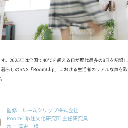
す。2025年は全国で40℃を超える日が歴代最多の8日を記録
らしのSNS「RoomClip」における生活者のリアルな声
す。
監修 ルームクリップ株式会社
RoomClip住文化研究所 主任研究員
水上 淳史 様