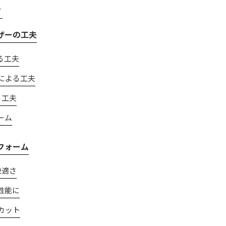
？
ザーの工夫
る工夫
による工夫
る工夫
ーム
フォーム
快適さ
性能に
カット