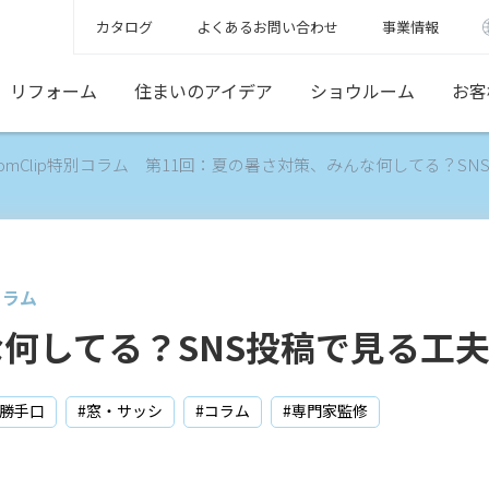
カタログ
よくあるお問い合わせ
事業情報
リフォーム
住まいのアイデア
ショウルーム
お客
omClip特別コラム 第11回：夏の暑さ対策、みんな何してる？S
コラム
何してる？SNS投稿で見る工
・勝手口
#窓・サッシ
#コラム
#専門家監修