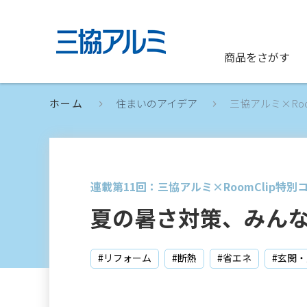
商品をさがす
ホーム
住まいのアイデア
三協アルミ×Ro
連載第11回：三協アルミ×RoomClip特別
夏の暑さ対策、みんな
#リフォーム
#断熱
#省エネ
#玄関