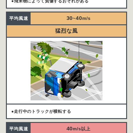
●飛来物によって負傷するおそれがある
30
40
平均
風速
~
m/s
猛烈な風
●走行中のトラックが横転する
40
平均
風速
m/s以上