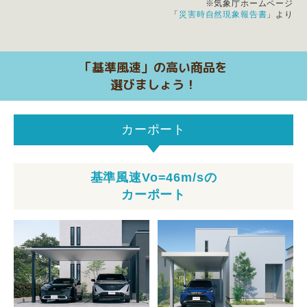
※気象庁ホームページ
「
災害時自然現象報告書
」より
「基準風速」の高い商品を
選びましょう！
カーポート
基準風速Vo=46m/sの
カーポート