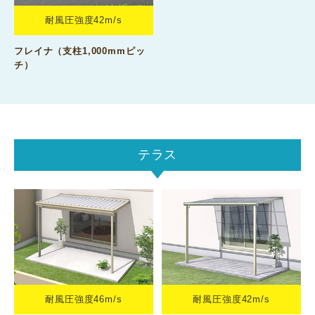
耐風圧強度42m/s
フレイナ（支柱1,000mmピッ
チ）
テラス
耐風圧強度46m/s
耐風圧強度42m/s