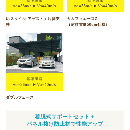
基準風速
基準風速
Vo=38m/s
Vo=40m/s
Vo=38m/s
Vo=40m/s
U.スタイル アゼスト：片側支
カムフィエースZ
持
（耐積雪量50cm仕様）
基準風速
Vo=36m/s
Vo=40m/s
ダブルフェース
着脱式サポートセット＋
パネル抜け防止材で性能アップ