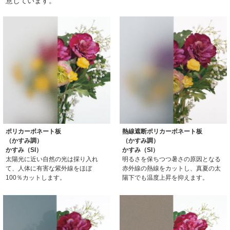
意しています。
ポリカーボネート板
熱線遮断ポリカーボネート板
（かすみ調）
（かすみ調）
かすみ（SI）
かすみ（SI）
太陽光に近い自然の光は採り入れ
明るさを保ちつつ暑さの原因となる
て、人体に有害な紫外線をほぼ
赤外線の熱線をカットし、真夏の太
100％カットします。
陽下でも温度上昇を抑えます。