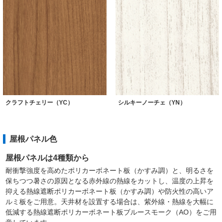
クラフトチェリー（YC）
シルキーノーチェ（YN）
屋根パネル色
屋根パネルは4種類から
耐衝撃強度を高めたポリカーボネート板（かすみ調）と、明るさを
保ちつつ暑さの原因となる赤外線の熱線をカットし、温度の上昇を
抑える熱線遮断ポリカーボネート板（かすみ調）や防火性の高いア
ルミ板をご用意。天井材を設置する場合は、紫外線・熱線を大幅に
低減する熱線遮断ポリカーボネート板ブルースモーク（AO）をご用