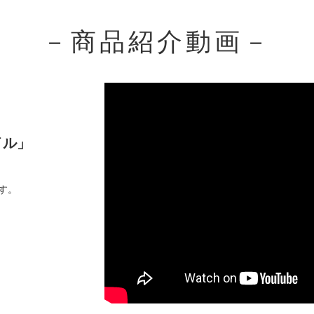
－商品紹介動画－
イル」
です。