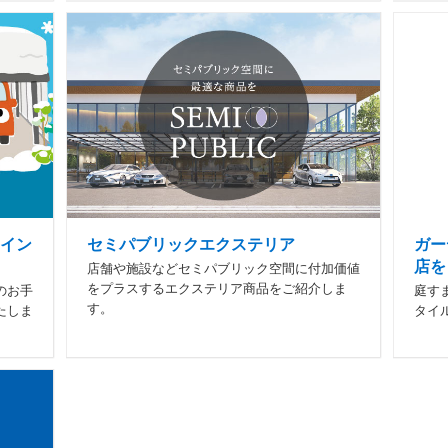
イン
セミパブリックエクステリア
ガー
店を
店舗や施設などセミパブリック空間に付加価値
をプラスするエクステリア商品をご紹介しま
のお手
庭す
す。
たしま
タイ