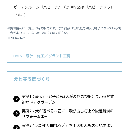
ガーデンルーム『ハピーナ』（※現行品は『ハピーナリラ』
です。）
※掲載情報は、施工当時のものです。また商品は仕様変更や販売終了となっている場
合があります。あらかじめご了承ください。
※2016年取材
DATA：設計・施工／グランド工房
犬と笑う庭づくり
実例1：愛犬3匹と子ども3人がのびのび駆けまわる開放
的なドッグガーデン
実例2：犬が遊べるお庭に！飛び出し防止や段差解消の
リフォーム事例
実例3：犬が走り回れるデッキ！犬も人も居心地のよい