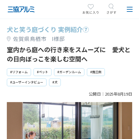
犬と笑う庭づくり 実例紹介⑦
佐賀県鳥栖市 I様邸
室内から庭への行き来をスムーズに 愛犬と
の日向ぼっこを楽しむ空間へ
#リフォーム
#ペット
#ガーデンルーム
#施工例
#ユーザーインタビュー
#犬
公開日：
2025年8月19日