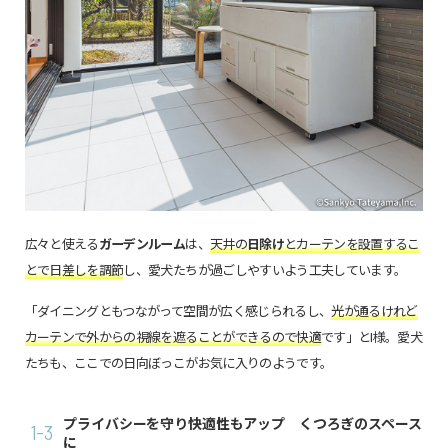
広々と使える
ガーデンルーム
は、
天井の
日除け
とカーテンを設置するこ
とで日差しを調節
し、愛犬たちが過ごしやすいよう工夫しています。
「ダイニングともつながって空間が広く感じられるし、
光が通るけれど
カーテンで外からの視線を遮ることができるので快適
です」とI様。愛犬
たちも、ここでの日向ぼっこがお気に入りのようです。
プライバシーを守り快適性もアップ くつろぎのスペース
1-3
に