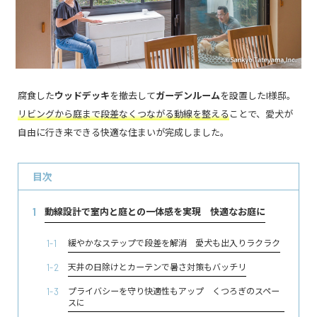
腐食した
ウッドデッキ
を撤去して
ガーデンルーム
を設置したI様邸。
リビングから庭まで段差なくつながる動線を整える
ことで、愛犬が
自由に行き来できる快適な住まいが完成しました。
目次
動線設計で室内と庭との一体感を実現 快適なお庭に
1
緩やかなステップで段差を解消 愛犬も出入りラクラク
1-1
天井の日除けとカーテンで暑さ対策もバッチリ
1-2
プライバシーを守り快適性もアップ くつろぎのスペー
1-3
スに