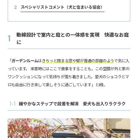
スペシャリストコメント（犬と住まいる協会）
2
動線設計で室内と庭との一体感を実現 快適なお庭
1
に
「
ガーデンルーム
は
きちっと閉まる窓や壁が普通の部屋のよう
で気に入
っています。 来客時にはここで食事をすることも。この空間が外と家の
ワンクッションになって気持ちが落ち着きました。愛犬のショコラとマ
ロも自由に行き来して楽しそうに過ごしています」とI様。
1-1
緩やかなステップで段差を解消 愛犬も出入りラクラク