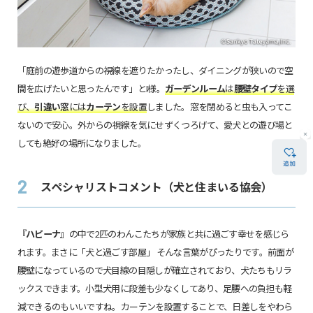
「庭前の遊歩道からの視線を遮りたかったし、ダイニングが狭いので空
間を広げたいと思ったんです」とI様。
ガーデンルーム
は
腰壁タイプ
を選
び、
引違い窓
には
カーテン
を設置
しました。窓を閉めると虫も入ってこ
ないので安心。外からの視線を気にせずくつろげて、愛犬との遊び場と
しても絶好の場所になりました。
2
スペシャリストコメント（犬と住まいる協会）
『ハピーナ』
の中で2匹のわんこたちが家族と共に過ごす幸せを感じら
れます。まさに「犬と過ごす部屋」 そんな言葉がぴったりです。前面が
腰壁になっているので犬目線の目隠しが確立されており、犬たちもリラ
ックスできます。小型犬用に段差も少なくしてあり、足腰への負担も軽
減できるのもいいですね。カーテンを設置することで、日差しをやわら