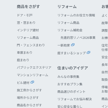
商品をさがす
リフォーム
お
ドア・引戸
リフォームのお役立ち情報
よく
窓・窓まわり
リフォーム商品
故障
インテリア建材
リフォーム補助金
調整
リフォーム商品
先進的窓リノベ2026事業
お掃
門・フェンスまわり
一新助家
住宅
仕様
車庫まわり
庭すまいるショップ
安全
庭まわり
長年
住まいのアイデア
パブリックエクステリア
自然
マンションリフォーム
みんなの事例集
取扱
ビル建材
おすすめプラン集
停電
施工例からさがす
お取
商品選びのポイント
場所からさがす
商品
リフォームでお悩み解決
商品名からさがす
イン
安心安全な暮らし