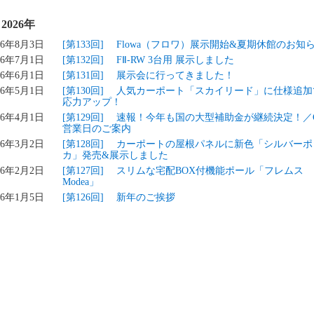
2026年
26年8月3日
[第133回] Flowa（フロワ）展示開始&夏期休館のお知
26年7月1日
[第132回] FⅡ-RW 3台用 展示しました
26年6月1日
[第131回] 展示会に行ってきました！
26年5月1日
[第130回] 人気カーポート「スカイリード」に仕様追
応力アップ！
26年4月1日
[第129回] 速報！今年も国の大型補助金が継続決定！／
営業日のご案内
26年3月2日
[第128回] カーポートの屋根パネルに新色「シルバーポ
カ」発売&展示しました
26年2月2日
[第127回] スリムな宅配BOX付機能ポール「フレムス
Modea」
26年1月5日
[第126回] 新年のご挨拶