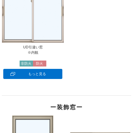
UD引違い窓
※内観
非防火
防火
もっと見る
ー装飾窓ー