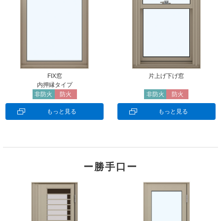
FIX窓
片上げ下げ窓
内押縁タイプ
非防火
防火
非防火
防火
もっと見る
もっと見る
ー勝手口ー