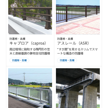
防護柵・高欄
防護柵・高欄
キャプロア（caproa）
アスレール（ASR）
周辺環境に融和する楕円形の笠
“すき間”を見せるスリムでスマ
木と直線基調の鋳物支柱防護柵
ートな構造の防護柵
防護柵・高欄
防護柵・高欄