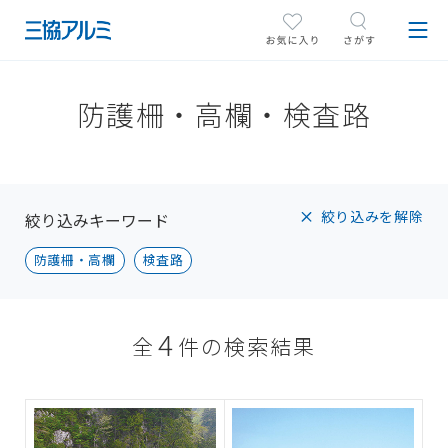
防護柵・高欄・検査路
絞り込みを解除
絞り込みキーワード
防護柵・高欄
検査路
4
全
件の検索結果