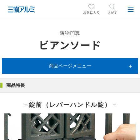
鋳物門扉
ビアンソード
商品ページメニュー
商品特長
－錠前（レバーハンドル錠）－