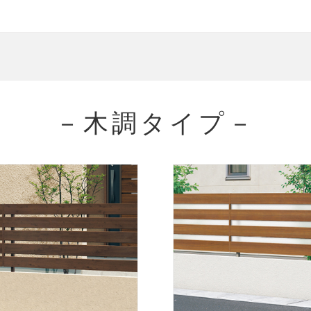
－木調タイプ－