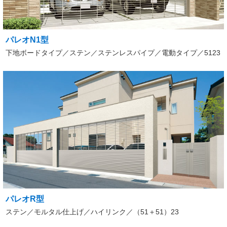
パレオN1型
下地ボードタイプ／ステン／ステンレスパイプ／電動タイプ／5123
パレオR型
ステン／モルタル仕上げ／ハイリンク／（51＋51）23