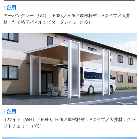
1台用
アーバングレー（UC）／6034／H25／屋根枠材：Pタイプ／天井
材・たて格子パネル：ビターグレイン（HG）
1台用
ホワイト（WH）／6040／H26／屋根枠材：Pタイプ／天井材：クラ
フトチェリー（YC）