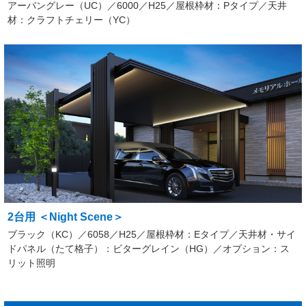
アーバングレー（UC）／6000／H25／屋根枠材：Pタイプ／天井
材：クラフトチェリー（YC）
2台用 ＜Night Scene＞
ブラック（KC）／6058／H25／屋根枠材：Eタイプ／天井材・サイ
ドパネル（たて格子）：ビターグレイン（HG）／オプション：ス
リット照明