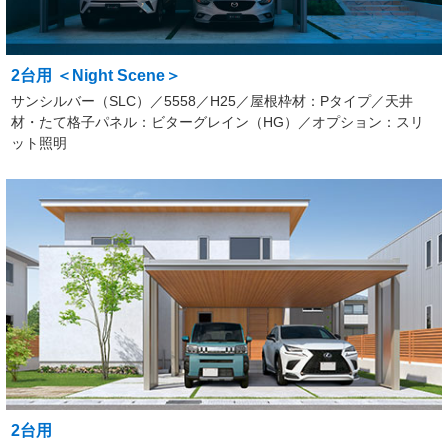
2台用 ＜Night Scene＞
サンシルバー（SLC）／5558／H25／屋根枠材：Pタイプ／天井
材・たて格子パネル：ビターグレイン（HG）／オプション：スリ
ット照明
2台用