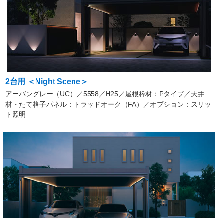
2台用 ＜Night Scene＞
アーバングレー（UC）／5558／H25／屋根枠材：Pタイプ／天井
材・たて格子パネル：トラッドオーク（FA）／オプション：スリッ
ト照明