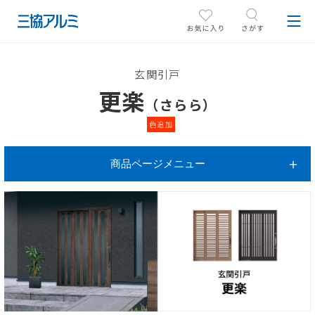
玄関引戸
更楽
（さらら）
色追加
商品ページメニュー