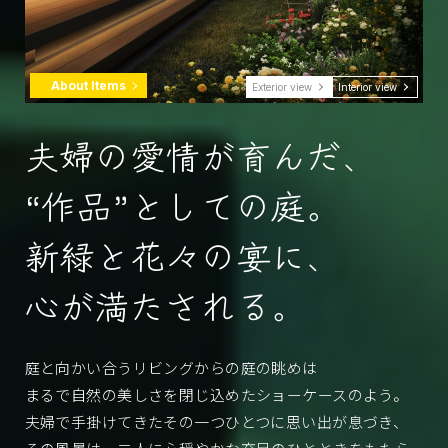
About Items
Exterior view
Interior view
夫婦の愛情が育んだ、
“作品”としての庭。
新緑と花々の宴に、
心が満たされる。
庭と向かい合うリビングからの庭の眺めは
まるで自然の美しさを閉じ込めたショーケースのよう。
夫婦で手掛けてきたその一つひとつに思い出が息づき、