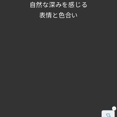
自然な深みを感じる
表情と色合い
Items Used
Items Used
躯体側ライン照明
躯体側ライン照明
Point
Point