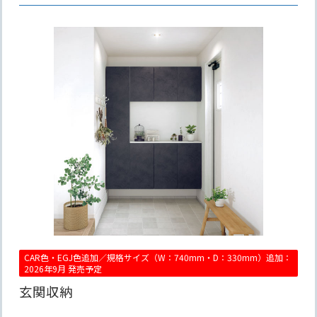
CAR色・EGJ色追加／規格サイズ（W：740mm・D：330mm）追加：
2026年9月 発売予定
玄関収納