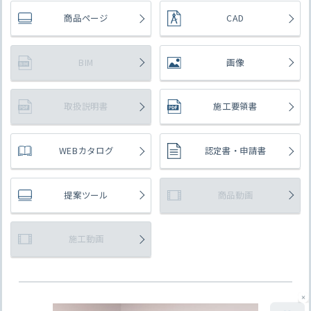
商品ページ
CAD
BIM
画像
取扱説明書
施工要領書
WEBカタログ
認定書・申請書
シックハウス対策
提案ツール
商品動画
（ホルムアルデヒド発散等級）
4VOC基準適合
施工動画