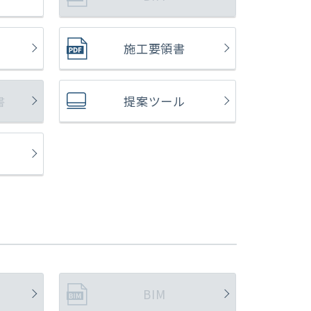
施工要領書
書
提案ツール
BIM