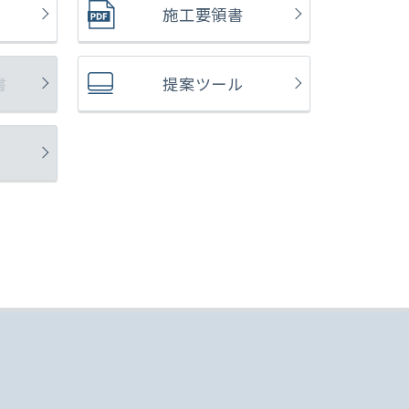
施工要領書
書
提案ツール