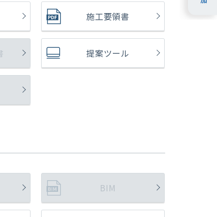
施工要領書
書
提案ツール
BIM