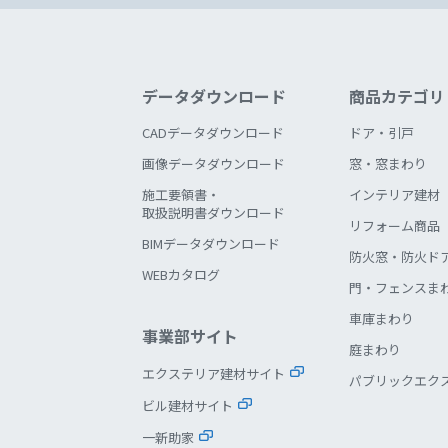
データダウンロード
商品カテゴリ
CADデータダウンロード
ドア・引戸
画像データダウンロード
窓・窓まわり
施工要領書・
インテリア建材
取扱説明書ダウンロード
リフォーム商品
BIMデータダウンロード
防火窓・防火ド
WEBカタログ
門・フェンスま
車庫まわり
事業部サイト
庭まわり
エクステリア建材サイト
パブリックエク
ビル建材サイト
一新助家