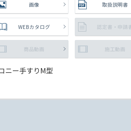
画像
取扱説明書
WEBカタログ
認定書・申請
商品動画
施工動画
コニー手すりM型