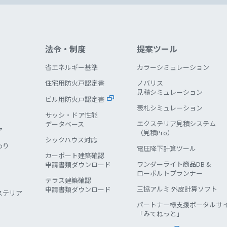
法令・制度
提案ツール
省エネルギー基準
カラーシミュレーション
住宅用防火戸認定書
ノバリス
見積シミュレーション
ビル用防火戸認定書
表札シミュレーション
サッシ・ドア性能
エクステリア見積システム
データベース
ア
（見積Pro）
シックハウス対応
わり
電圧降下計算ツール
カーポート建築確認
ワンダーライト商品DB &
申請書類ダウンロード
ローボルトプランナー
テラス建築確認
三協アルミ 外皮計算ソフト
申請書類ダウンロード
ステリア
パートナー様支援ポータルサ
「みてねっと」