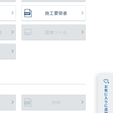
施工要領書
書
提案ツール
BIM