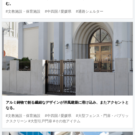
む。
#文教施設・保育施設
#中四国 / 愛媛県
#通路シェルター
アルミ鋳物で創る繊細なデザインが洋風建築に溶け込み、またアクセントと
なる。
#文教施設・保育施設
#中四国 / 愛媛県
#大型フェンス・門扉・パブリッ
クスクリーン #大型引戸門扉 #その他アイテム