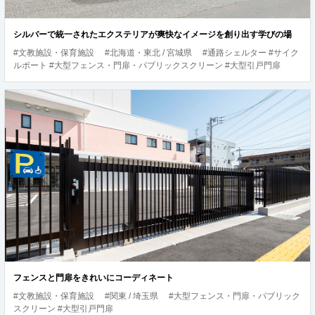
シルバーで統一されたエクステリアが爽快なイメージを創り出す学びの場
#文教施設・保育施設
#北海道・東北 / 宮城県
#通路シェルター #サイク
ルポート #大型フェンス・門扉・パブリックスクリーン #大型引戸門扉
フェンスと門扉をきれいにコーディネート
#文教施設・保育施設
#関東 / 埼玉県
#大型フェンス・門扉・パブリック
スクリーン #大型引戸門扉