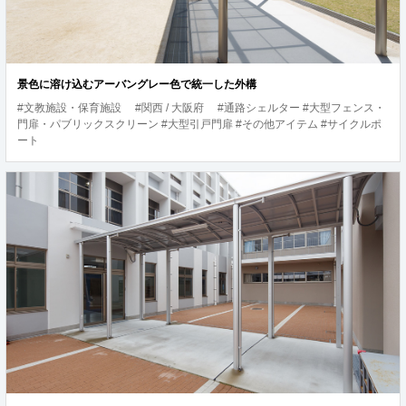
景色に溶け込むアーバングレー色で統一した外構
#文教施設・保育施設
#関西 / 大阪府
#通路シェルター #大型フェンス・
門扉・パブリックスクリーン #大型引戸門扉 #その他アイテム #サイクルポ
ート