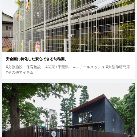
安全面に特化した安心できる幼稚園。
#文教施設・保育施設
#関東 / 千葉県
#スチールメッシュ #大型伸縮門扉
#その他アイテム