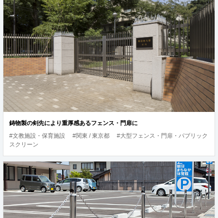
鋳物製の剣先により重厚感あるフェンス・門扉に
#文教施設・保育施設
#関東 / 東京都
#大型フェンス・門扉・パブリック
スクリーン