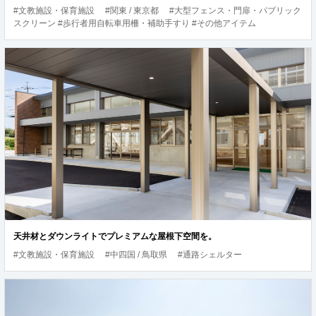
#文教施設・保育施設
#関東 / 東京都
#大型フェンス・門扉・パブリック
スクリーン #歩行者用自転車用柵・補助手すり #その他アイテム
天井材とダウンライトでプレミアムな屋根下空間を。
#文教施設・保育施設
#中四国 / 鳥取県
#通路シェルター