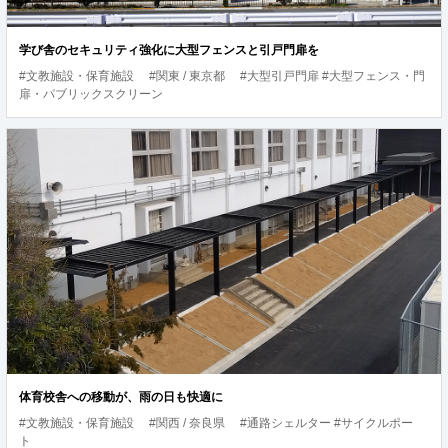
学び舎のセキュリティ強化に大型フェンスと引戸門扉を
#文教施設・保育施設
#関東 / 東京都
#大型引戸門扉 #大型フェンス・門
扉・パブリックスクリーン
体育校舎への移動が、雨の日も快適に
#文教施設・保育施設
#関西 / 奈良県
#通路シェルター #サイクルポー
ト