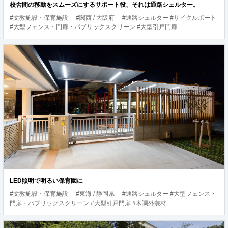
校舎間の移動をスムーズにするサポート役、それは通路シェルター。
#文教施設・保育施設
#関西 / 大阪府
#通路シェルター #サイクルポート
#大型フェンス・門扉・パブリックスクリーン #大型引戸門扉
LED照明で明るい保育園に
#文教施設・保育施設
#東海 / 静岡県
#通路シェルター #大型フェンス・
門扉・パブリックスクリーン #大型引戸門扉 #木調外装材