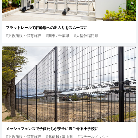
フラットレールで駐輪場への出入りをスムーズに
#文教施設・保育施設
#関東 / 千葉県
#大型伸縮門扉
メッシュフェンスで子供たちが安全に過ごせる小学校に
#文教施設・保育施設
#北信越 / 富山県
#スチールメッシュ