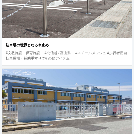
駐車場の境界となる車止め
#文教施設・保育施設
#北信越 / 富山県
#スチールメッシュ #歩行者用自
転車用柵・補助手すり #その他アイテム