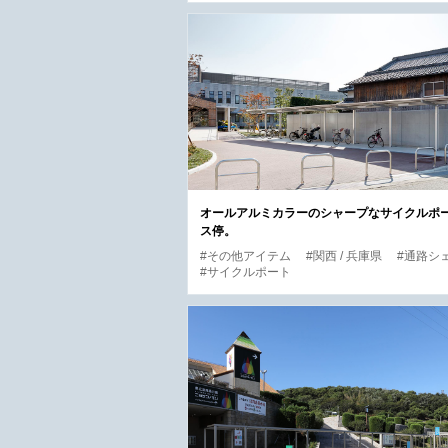
オールアルミカラーのシャープなサイクルポ
ス停。
#その他アイテム
#関西 / 兵庫県
#通路シ
#サイクルポート