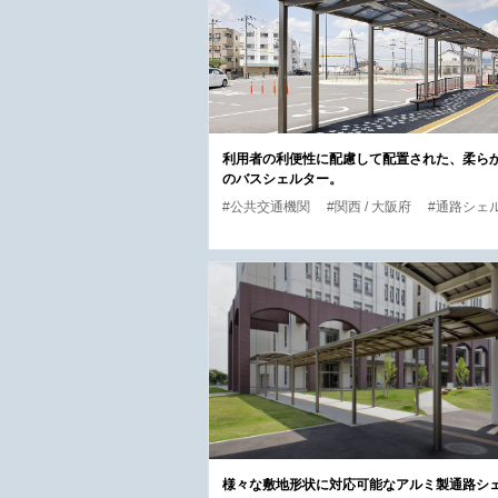
利用者の利便性に配慮して配置された、柔ら
のバスシェルター。
#公共交通機関
#関西 / 大阪府
#通路シェ
様々な敷地形状に対応可能なアルミ製通路シ