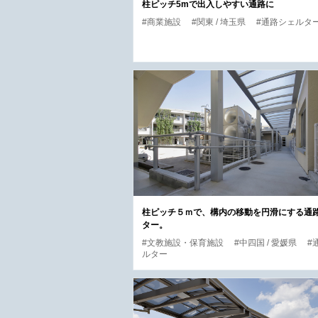
柱ピッチ5mで出入しやすい通路に
#商業施設
#関東 / 埼玉県
#通路シェルタ
柱ピッチ５ｍで、構内の移動を円滑にする通
ター。
#文教施設・保育施設
#中四国 / 愛媛県
#
ルター