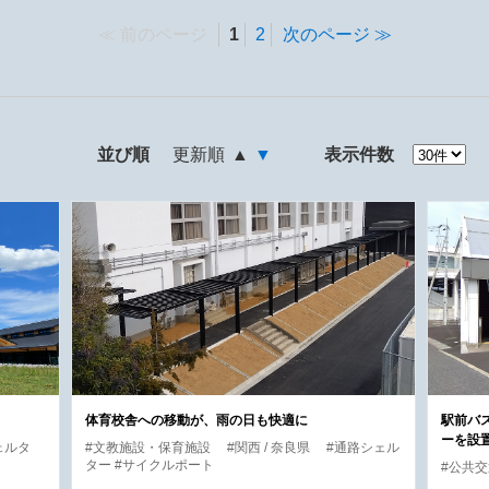
前のページ
1
2
次のページ
並び順
更新順
▲
▼
表示件数
体育校舎への移動が、雨の日も快適に
駅前バ
ーを設
ェルタ
#文教施設・保育施設
#関西 / 奈良県
#通路シェル
ター #サイクルポート
#公共