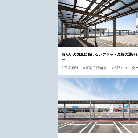
海沿いの強風に負けないフラット屋根の通路
ー
#商業施設
#東海 / 愛知県
#通路シェルタ