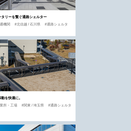
ータリーを繋ぐ通路シェルター
交通機関
#北信越 / 石川県
#通路シェルタ
移動を快適に。
事業所・工場
#関東 / 埼玉県
#通路シェルタ