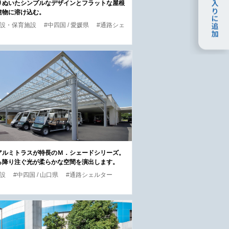
りぬいたシンプルなデザインとフラットな屋根
建物に溶け込む。
施設・保育施設
#中四国 / 愛媛県
#通路シェ
アルミトラスが特長のＭ．シェードシリーズ。
ら降り注ぐ光が柔らかな空間を演出します。
施設
#中四国 / 山口県
#通路シェルター