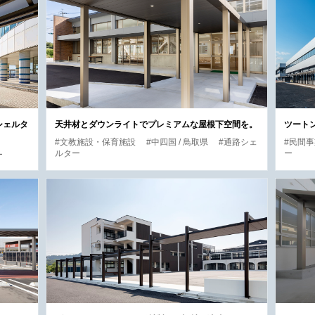
シェルタ
天井材とダウンライトでプレミアムな屋根下空間を。
ツート
#文教施設・保育施設
#中四国 / 鳥取県
#通路シェ
#民間
ルター
ー
ー