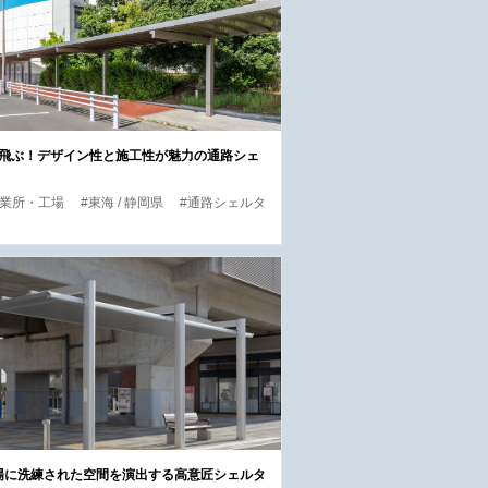
m飛ぶ！デザイン性と施工性が魅力の通路シェ
。
事業所・工場
#東海 / 静岡県
#通路シェルタ
場に洗練された空間を演出する高意匠シェルタ