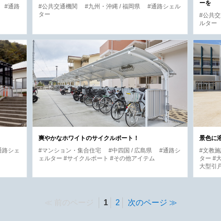
ーを
#通路
#公共交通機関
#九州・沖縄 / 福岡県
#通路シェル
ター
#公共
ルター
爽やかなホワイトのサイクルポート！
景色に
通路シェ
#マンション・集合住宅
#中四国 / 広島県
#通路シ
#文教
ェルター #サイクルポート #その他アイテム
ター #
大型引戸
前のページ
1
2
次のページ