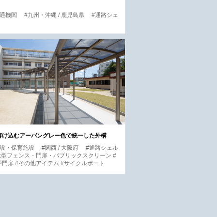
交通機関
#九州・沖縄 / 鹿児島県
#通路シェ
溶け込むアーバングレー色で統一した外構
施設・保育施設
#関西 / 大阪府
#通路シェル
大型フェンス・門扉・パブリックスクリーン #
門扉 #その他アイテム #サイクルポート