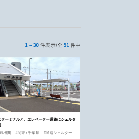
1～30
件表示/全
51
件中
スターミナルと、エレベーター通路にシェルタ
置
交通機関
#関東 / 千葉県
#通路シェルター