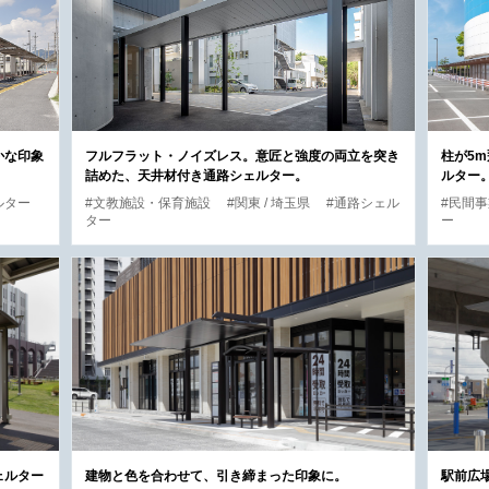
かな印象
フルフラット・ノイズレス。意匠と強度の両立を突き
柱が5
詰めた、天井材付き通路シェルター。
ルター
ルター
#文教施設・保育施設
#関東 / 埼玉県
#通路シェル
#民間
ター
ー
ェルター
建物と色を合わせて、引き締まった印象に。
駅前広