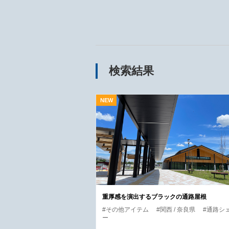
検索結果
重厚感を演出するブラックの通路屋根
#その他アイテム
#関西 / 奈良県
#通路シ
ー