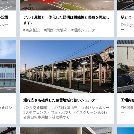
を設置
アルミ屋根と一体化した照明は機能性と美観を両立し
駅とロ
ます。
ルター
#公共
ー
#商業施設
#関西 / 大阪府
#通路シェルター
通行広さも確保した積雪地域に強いシェルター
工場内
#通路シ
#公共交通機関
#北信越 / 富山県
#通路シェルター
#民間
#大型フェンス・門扉・パブリックスクリーン #歩行
ー
者用自転車用柵・補助手すり