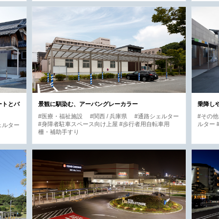
ートとバ
景観に馴染む、アーバングレーカラー
乗降し
#医療・福祉施設
#関西 / 兵庫県
#通路シェルター
#その
#身障者駐車スペース向け上屋 #歩行者用自転車用
ルター
ェルター
柵・補助手すり