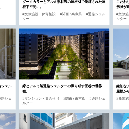
ダークカラーとアルミ形材製の屋根材で洗練された屋
こだわ
根下空間に。
形状が
ー
#文教施設・保育施設
#関西 / 兵庫県
#通路シェル
#文教
ター
ルター
路シェル
緑とアルミ製通路シェルターの織り成す圧巻の世界
繊細な
観。
屋根か
通路シェ
#マンション・集合住宅
#関東 / 東京都
#通路シェ
#商業
ルター