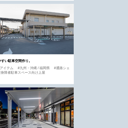
やすい駐車空間作り。
他アイテム
#九州・沖縄 / 福岡県
#通路シェ
 #身障者駐車スペース向け上屋