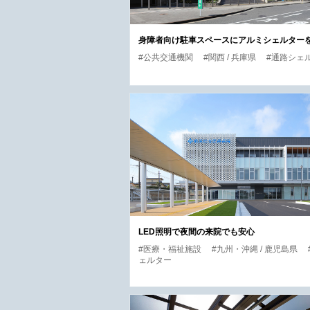
身障者向け駐車スペースにアルミシェルター
#公共交通機関
#関西 / 兵庫県
#通路シェ
LED照明で夜間の来院でも安心
#医療・福祉施設
#九州・沖縄 / 鹿児島県
ェルター