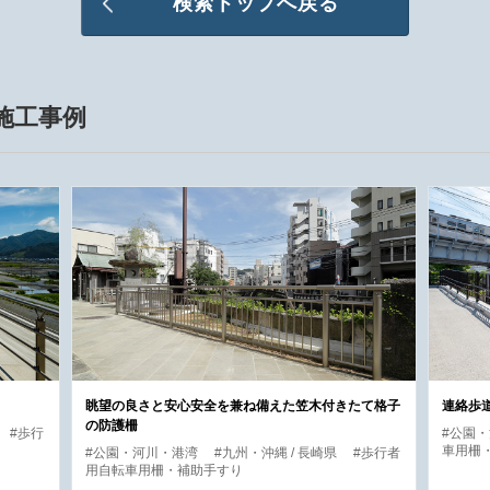
検索トップへ戻る
施工事例
眺望の良さと安心安全を兼ね備えた笠木付きたて格子
連絡歩
の防護柵
#歩行
#公園
車用柵
#公園・河川・港湾
#九州・沖縄 / 長崎県
#歩行者
用自転車用柵・補助手すり