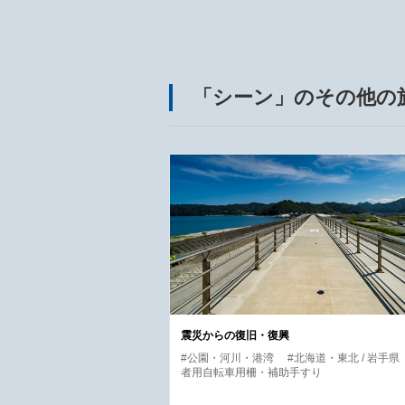
「シーン」のその他の
震災からの復旧・復興
#公園・河川・港湾
#北海道・東北 / 岩手県
者用自転車用柵・補助手すり