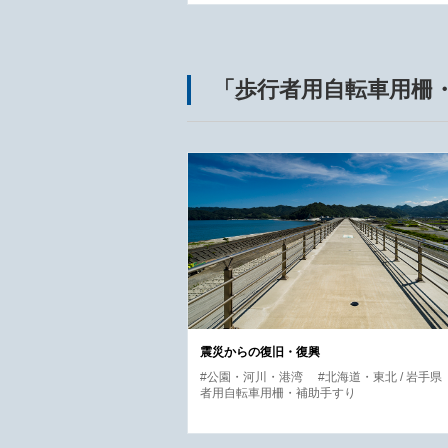
「歩行者用自転車用柵
震災からの復旧・復興
#公園・河川・港湾
#北海道・東北 / 岩手県
者用自転車用柵・補助手すり