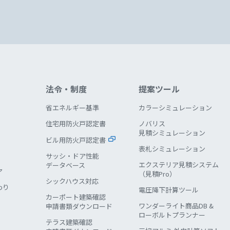
法令・制度
提案ツール
省エネルギー基準
カラーシミュレーション
住宅用防火戸認定書
ノバリス
見積シミュレーション
ビル用防火戸認定書
表札シミュレーション
サッシ・ドア性能
エクステリア見積システム
データベース
ア
（見積Pro）
シックハウス対応
わり
電圧降下計算ツール
カーポート建築確認
ワンダーライト商品DB &
申請書類ダウンロード
ローボルトプランナー
テラス建築確認