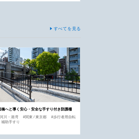
すべてを見る
道橋へと導く安心・安全な手すり付き防護柵
・河川・港湾
#関東 / 東京都
#歩行者用自転
・補助手すり