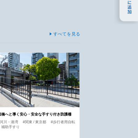
すべてを見る
道橋へと導く安心・安全な手すり付き防護柵
・河川・港湾
#関東 / 東京都
#歩行者用自転
・補助手すり