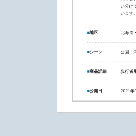
い分け
います
地区
北海道・
シーン
公園・
商品詳細
歩行者
公開日
2021年