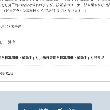
ており施工時の苦労が伺われますが、設置後のコーナー部や緩やかなR
。 （ピュアライン高意匠タイプは特注対応となります。）
東北 / 岩手県
河川・港湾
用自転車用柵・補助手すり／歩行者用自転車用柵・補助手すり特注品
06月01日