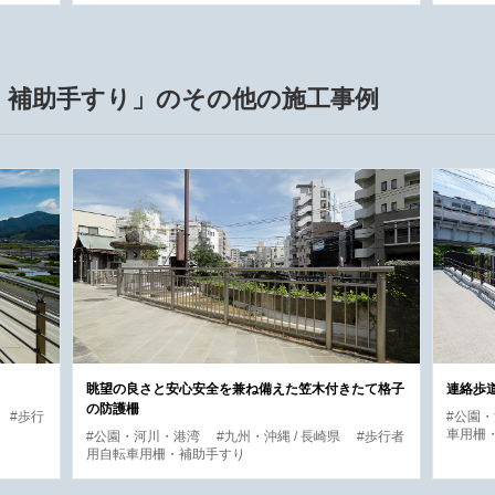
・補助手すり」のその他の施工事例
眺望の良さと安心安全を兼ね備えた笠木付きたて格子
連絡歩
の防護柵
#歩行
#公園
車用柵
#公園・河川・港湾
#九州・沖縄 / 長崎県
#歩行者
用自転車用柵・補助手すり