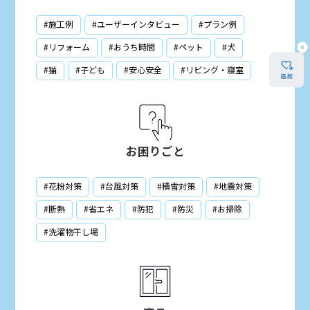
#施工例
#ユーザーインタビュー
#プラン例
#リフォーム
#おうち時間
#ペット
#犬
#猫
#子ども
#安心安全
#リビング・寝室
お困りごと
#花粉対策
#台風対策
#積雪対策
#地震対策
#断熱
#省エネ
#防犯
#防災
#お掃除
#洗濯物干し場