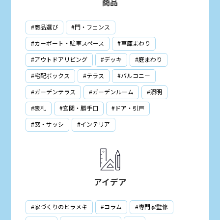
商品
#商品選び
#門・フェンス
#カーポート・駐車スペース
#車庫まわり
#アウトドアリビング
#デッキ
#庭まわり
#宅配ボックス
#テラス
#バルコニー
#ガーデンテラス
#ガーデンルーム
#照明
#表札
#玄関・勝手口
#ドア・引戸
#窓・サッシ
#インテリア
アイデア
#家づくりのヒラメキ
#コラム
#専門家監修