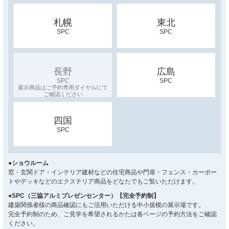
札幌
東北
SPC
SPC
長野
広島
SPC
SPC
四国
SPC
●ショウルーム
窓・玄関ドア・インテリア建材などの住宅商品や門扉・フェンス・カーポー
トやデッキなどのエクステリア商品をどなたでもご覧いただけます。
●SPC（三協アルミプレゼンセンター）【完全予約制】
建築関係者様の商品確認にもご活用いただける中小規模の展示場です。
完全予約制のため、ご見学を希望されるかたは各ページの予約方法をご確認
ください。