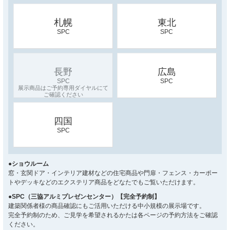
札幌
東北
SPC
SPC
長野
広島
SPC
SPC
四国
SPC
●ショウルーム
窓・玄関ドア・インテリア建材などの住宅商品や門扉・フェンス・カーポー
トやデッキなどのエクステリア商品をどなたでもご覧いただけます。
●SPC（三協アルミプレゼンセンター）【完全予約制】
建築関係者様の商品確認にもご活用いただける中小規模の展示場です。
完全予約制のため、ご見学を希望されるかたは各ページの予約方法をご確認
ください。