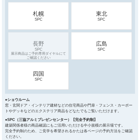
札幌
東北
SPC
SPC
長野
広島
SPC
SPC
四国
SPC
●ショウルーム
窓・玄関ドア・インテリア建材などの住宅商品や門扉・フェンス・カーポー
トやデッキなどのエクステリア商品をどなたでもご覧いただけます。
●SPC（三協アルミプレゼンセンター）【完全予約制】
建築関係者様の商品確認にもご活用いただける中小規模の展示場です。
完全予約制のため、ご見学を希望されるかたは各ページの予約方法をご確認
ください。