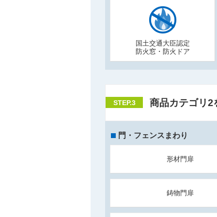
国土交通大臣認定
防火窓・防火ドア
商品カテゴリ2
STEP.3
門・フェンスまわり
形材門扉
鋳物門扉