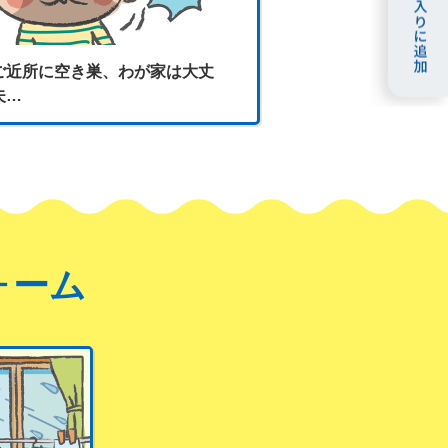
ご近所に空き巣、わが家は大丈
夫…
ォーム