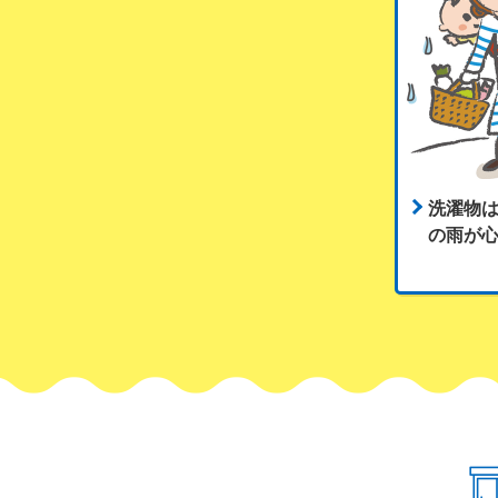
洗濯物
の雨が