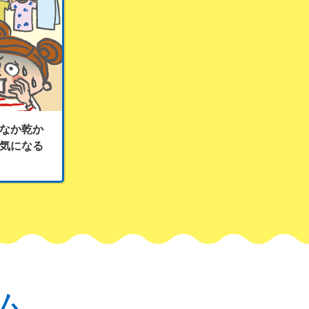
なか乾か
気になる
ム