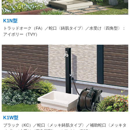
K1N型
トラッドオーク（FA）／蛇口〈鋳肌タイプ〉／水受け〈四角型〉：
アイボリー（TVY）
K1W型
ブラック（KC）／蛇口〈メッキ鋳肌タイプ〉／補助蛇口〈メッキタ