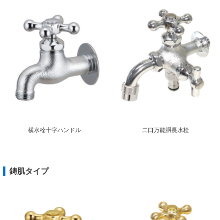
横水栓十字ハンドル
二口万能胴長水栓
鋳肌タイプ