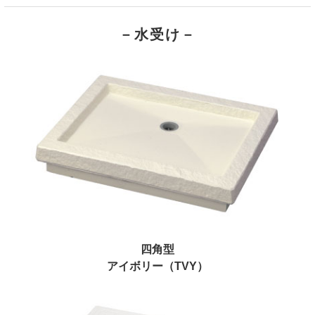
－水受け－
四角型
アイボリー（TVY）