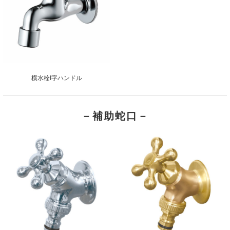
横水栓I字ハンドル
－補助蛇口－