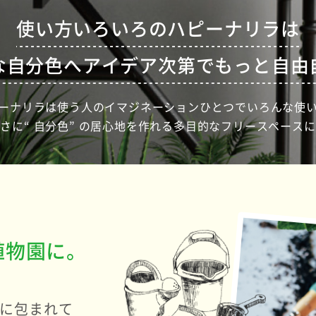
使い方いろいろのハピーナリラは
な自分色へアイデア次第でもっと自由
ーナリラは使う人のイマジネーション
ひとつでいろんな使
さに“ 自分色” の居心地を作れる
多目的なフリースペースに
植物園に。
ンに包まれて