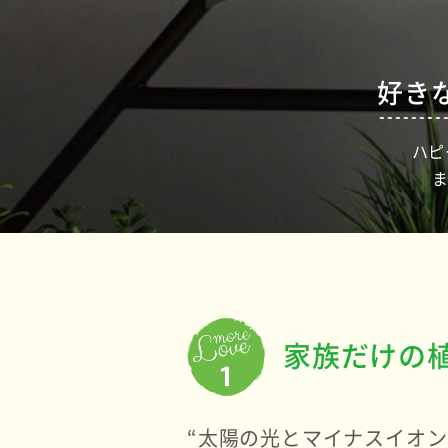
好き
ハピ
ま
家族だけの
“太陽の光とマイナスイオ