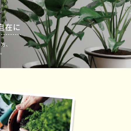
自在に
い方、
。