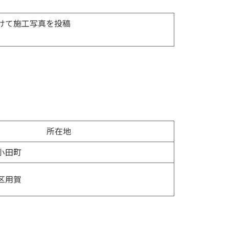
けて施工写真を投稿
所在地
小田町
区用賀