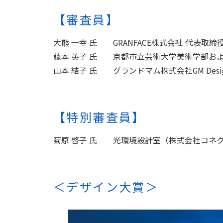
【審査員】
大熊 一幸 氏
GRANFACE株式会社 代表取
藤本 英子 氏
京都市立芸術大学美術学部およ
山本 結子 氏
グランドマム株式会社GM Desig
【特別審査員】
菊原 啓子 氏
光環境設計室（株式会社コネク
＜デザイン大賞＞