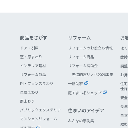
商品をさがす
リフォーム
お
ドア・引戸
リフォームのお役立ち情報
よく
窓・窓まわり
リフォーム商品
故障
インテリア建材
リフォーム補助金
調整
リフォーム商品
先進的窓リノベ2026事業
お掃
門・フェンスまわり
一新助家
住宅
仕様
車庫まわり
庭すまいるショップ
安全
庭まわり
長年
住まいのアイデア
パブリックエクステリア
自然
マンションリフォーム
みんなの事例集
取扱
ビル建材