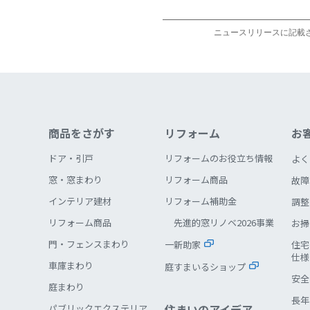
ニュースリリースに記載
商品をさがす
リフォーム
お
ドア・引戸
リフォームのお役立ち情報
よく
窓・窓まわり
リフォーム商品
故障
インテリア建材
リフォーム補助金
調整
リフォーム商品
先進的窓リノベ2026事業
お掃
門・フェンスまわり
一新助家
住宅
仕様
車庫まわり
庭すまいるショップ
安全
庭まわり
長年
住まいのアイデア
パブリックエクステリア