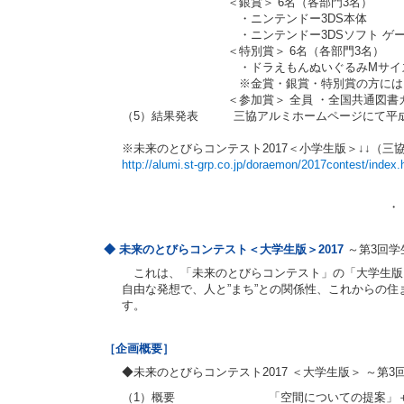
＜銀賞＞ 6名（各部門3名）
・ニンテンドー3DS本体
・ニンテンドー3DSソフト ゲーム「ド
＜特別賞＞ 6名（各部門3名）
・ドラえもんぬいぐるみMサイズ（23cm
※金賞・銀賞・特別賞の方には「アルミ製
＜参加賞＞ 全員 ・全国共通図書カード
（5）結果発表 三協アルミホームページにて平成
※未来のとびらコンテスト2017＜小学生版＞↓↓（
http://alumi.st-grp.co.jp/doraemon/2017contest/index.
・
◆ 未来のとびらコンテスト＜大学生版＞2017
～第3回学
これは、「未来のとびらコンテスト」の「大学生版
自由な発想で、人と”まち”との関係性、これからの
す。
［企画概要］
◆未来のとびらコンテスト2017 ＜大学生版＞ ～第
（1）概要 「空間についての提案」＋「新