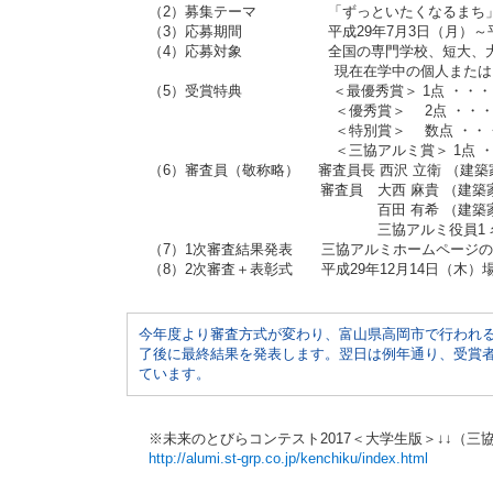
（2）募集テーマ 「ずっといたくなるまち
（3）応募期間 平成29年7月3日（月）～平成
（4）応募対象 全国の専門学校、短大、大学
現在在学中の個人またはグループ
（5）受賞特典 ＜最優秀賞＞ 1点 ・・・ 
＜優秀賞＞ 2点 ・・・ 副賞
＜特別賞＞ 数点 ・・・ 副賞
＜三協アルミ賞＞ 1点 ・・・ 
（6）審査員（敬称略） 審査員長 西沢 立衛 （建築
審査員 大西 麻貴 （建築家・一級建築
百田 有希 （建築家・一級建築士事
三協アルミ役員1 
（7）1次審査結果発表 三協アルミホームページの
（8）2次審査＋表彰式 平成29年12月14日（木
今年度より審査方式が変わり、富山県高岡市で行われる
了後に最終結果を発表します。翌日は例年通り、受賞者
ています。
※未来のとびらコンテスト2017＜大学生版＞↓↓（
http://alumi.st-grp.co.jp/kenchiku/index.html