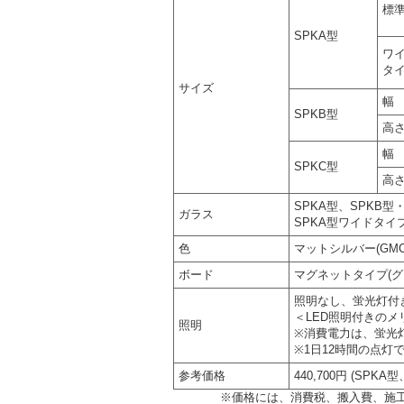
標
SPKA型
ワ
タ
サイズ
幅 
SPKB型
高さ
幅 
SPKC型
高さ
SPKA型、SPKB
ガラス
SPKA型ワイドタイ
色
マットシルバー(GMC
ボード
マグネットタイプ(
照明なし、蛍光灯付き
＜LED照明付きのメ
照明
※消費電力は、蛍光灯(
※1日12時間の点灯
参考価格
440,700円 (SPK
※価格には、消費税、搬入費、施工費