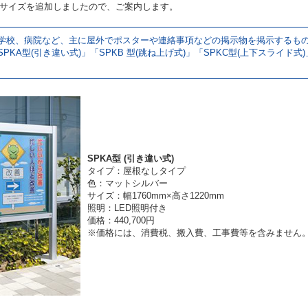
mmサイズを追加しましたので、ご案内します。
学校、病院など、主に屋外でポスターや連絡事項などの掲示物を掲示するも
A型(引き違い式)」「SPKB 型(跳ね上げ式)」「SPKC型(上下スライド式)
SPKA型 (引き違い式)
タイプ：屋根なしタイプ
色：マットシルバー
サイズ：幅1760mm×高さ1220mm
照明：LED照明付き
価格：440,700円
※価格には、消費税、搬入費、工事費等を含みません