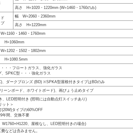
準
高さ H=1020・1220mm (W=1460・1760のみ)
幅 W=2060・2360mm
イド
イプ
高さ H=1220mm
W=1160・1460・1760mm
 H=1060mm
W=1202・1502・1802mm
 H=1080.5mm
型・・・・フロートガラス、強化ガラス
プ、SPKC型・・・強化ガラス
)、ダークブロンズ (BD) ※SPKA型屋根付きタイプはBDのみ
グリーンボード、ホワイトボード)、画びょう止めタイプ
、LED照明付き (照明には自動点灯スイッチあり)
リット＞
20W)タイプの60%OFF
で9年間、交換不要
A型、W1760×H1220、屋根なし、LED照明付きの場合)
などは含みません。