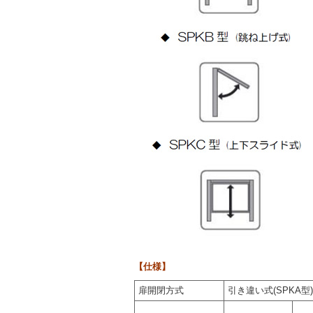
【仕様】
扉開閉方式
引き違い式(SPKA型