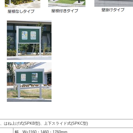
)、はね上げ式(SPKB型)、上下スライド式(SPKC型)
幅 W=1160・1460・1760mm