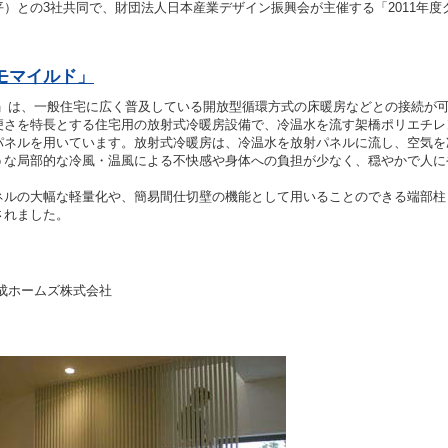
）との3社共同で、財団法人日本産業デザイン振興会が主催する「2011年度
モマイルド」
」は、一般住宅に広く普及している開放型循環方式の床暖房などとの接続が
便さを特長とする住宅用の放射式冷暖房設備で、冷温水を流す架橋ポリエチレ
パネルを用いています。放射式冷暖房は、冷温水を放射パネルに流し、空気を
うな局部的な冷風・温風による不快感や身体への負担が少なく、穏やかで人に
ネルの大幅な軽量化や、簡易間仕切壁の機能として用いることのできる端部柱
されました。
成ホームズ株式会社