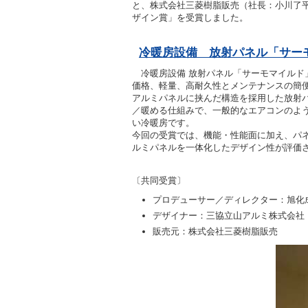
と、株式会社三菱樹脂販売（社長：小川了平
ザイン賞」を受賞しました。
冷暖房設備 放射パネル「サー
冷暖房設備 放射パネル「サーモマイルド
価格、軽量、高耐久性とメンテナンスの簡
アルミパネルに挟んだ構造を採用した放射
／暖める仕組みで、一般的なエアコンのよ
い冷暖房です。
今回の受賞では、機能・性能面に加え、パ
ルミパネルを一体化したデザイン性が評価
〔共同受賞〕
プロデューサー／ディレクター：旭化
デザイナー：三協立山アルミ株式会社
販売元：株式会社三菱樹脂販売