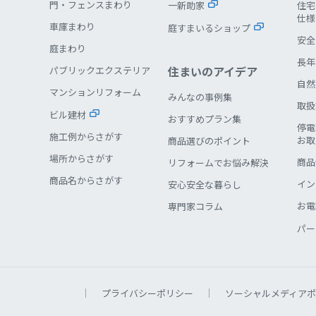
門・フェンスまわり
一新助家
住宅
仕様
車庫まわり
庭すまいるショップ
安全
庭まわり
長年
住まいのアイデア
パブリックエクステリア
自然
マンションリフォーム
みんなの事例集
取扱
ビル建材
おすすめプラン集
停電
施工例からさがす
お取
商品選びのポイント
場所からさがす
商品
リフォームでお悩み解決
商品名からさがす
イン
安心安全な暮らし
お電
専門家コラム
パー
プライバシーポリシー
ソーシャルメディアポ