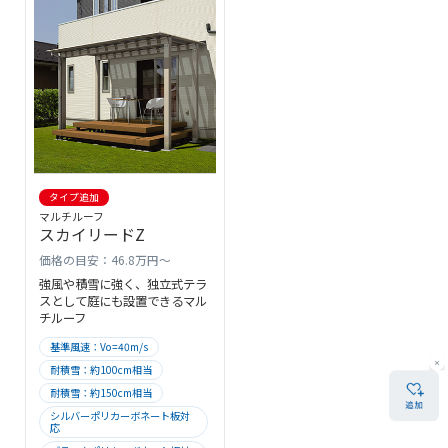
タイプ追加
マルチルーフ
スカイリードZ
価格の目安：46.8万円～
強風や積雪に強く、独立式テラ
スとして庭にも設置できるマル
チルーフ
基準風速：Vo=40m/s
耐積雪：約100cm相当
耐積雪：約150cm相当
シルバーポリカーボネート板対
応