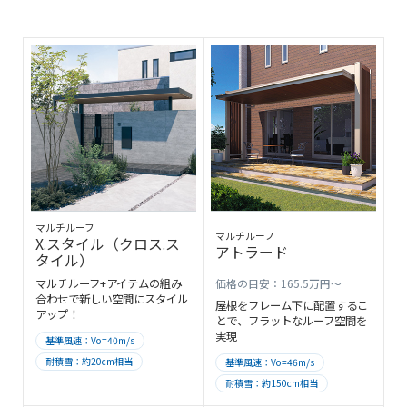
マルチルーフ
マルチルーフ
X.スタイル（クロス.ス
アトラード
タイル）
マルチルーフ+アイテムの組み
価格の目安：165.5万円～
合わせで新しい空間にスタイル
屋根をフレーム下に配置するこ
アップ！
とで、フラットなルーフ空間を
実現
基準風速：Vo=40m/s
耐積雪：約20cm相当
基準風速：Vo=46m/s
耐積雪：約150cm相当