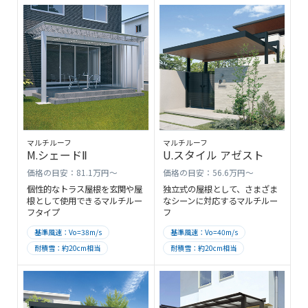
マルチルーフ
マルチルーフ
M.シェードⅡ
U.スタイル アゼスト
価格の目安：81.1万円～
価格の目安：56.6万円～
個性的なトラス屋根を玄関や屋
独立式の屋根として、さまざま
根として使用できるマルチルー
なシーンに対応するマルチルー
フタイプ
フ
基準風速：Vo=38m/s
基準風速：Vo=40m/s
耐積雪：約20cm相当
耐積雪：約20cm相当