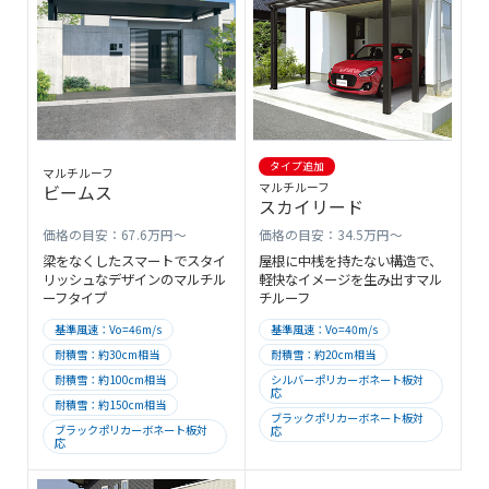
タイプ追加
マルチルーフ
マルチルーフ
ビームス
スカイリード
価格の目安：67.6万円～
価格の目安：34.5万円～
梁をなくしたスマートでスタイ
屋根に中桟を持たない構造で、
リッシュなデザインのマルチル
軽快なイメージを生み出すマル
ーフタイプ
チルーフ
基準風速：Vo=46m/s
基準風速：Vo=40m/s
耐積雪：約30cm相当
耐積雪：約20cm相当
耐積雪：約100cm相当
シルバーポリカーボネート板対
応
耐積雪：約150cm相当
ブラックポリカーボネート板対
ブラックポリカーボネート板対
応
応