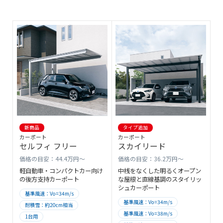
耐積雪：約100cm相当
耐積雪：約150cm相当
耐積雪：約200cm相当
基準風速：Vo=36m/s
側面パネル
雪おろし棒
お掃除モップ
新商品
タイプ追加
カーポート
カーポート
セルフィ フリー
スカイリード
価格の目安：44.4万円～
価格の目安：36.2万円～
軽自動車・コンパクトカー向け
中桟をなくした明るくオープン
の後方支持カーポート
な屋根と直線基調のスタイリッ
シュカーポート
基準風速：Vo=34m/s
基準風速：Vo=34m/s
耐積雪：約20cm相当
基準風速：Vo=38m/s
1台用