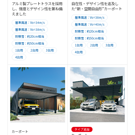
アルミ製プレートトラスを採用
自在性・デザイン性を追及し
し、強度とデザイン性を兼ね備
た“新・空間自由形”カーポート
えました
基準風速：Vo=38m/s
基準風速：Vo=34m/s
基準風速：Vo=40m/s
基準風速：Vo=38m/s
耐積雪：約20cm相当
耐積雪：約20cm相当
耐積雪：約50cm相当
耐積雪：約50cm相当
1台用
2台用
3台用
1台用
2台用
3台用
4台用
4台用
タイプ追加
カーポート