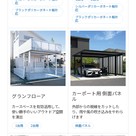
応
シルバーポリカーボネート板対
ブラックポリカーボネート板対
応
応
ブラックポリカーボネート板対
応
カーポート用 側面パネ
グランフローア
ル
カースペースを有効活用して、
外部からの視線をカットした
使い勝手のいいアウトドア空間
り、雨や風の吹き込みをやわら
を演出
げます
1台用
2台用
側面パネル