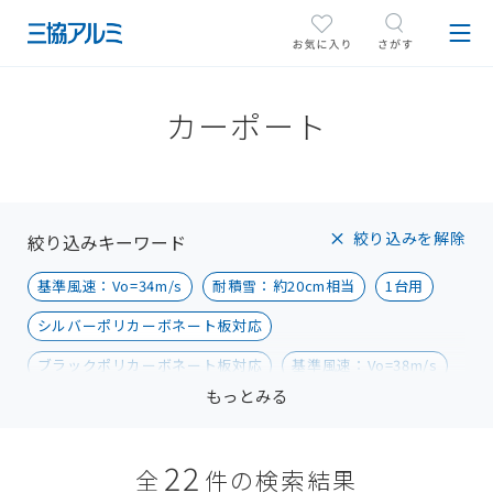
カーポート
絞り込みを解除
絞り込みキーワード
基準風速：Vo=34m/s
耐積雪：約20cm相当
1台用
シルバーポリカーボネート板対応
ブラックポリカーボネート板対応
基準風速：Vo=38m/s
もっとみる
基準風速：Vo=40m/s
耐積雪：約30cm相当
2台用
3台用
4台用
基準風速：Vo=42m/s
22
全
件の検索結果
基準風速：Vo=46m/s
耐積雪：約50cm相当