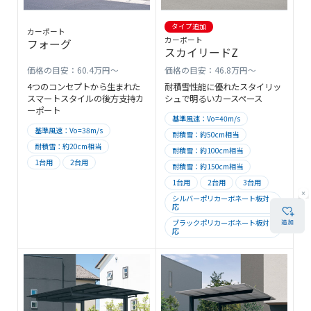
タイプ追加
カーポート
カーポート
フォーグ
スカイリードZ
価格の目安：60.4万円～
価格の目安：46.8万円～
4つのコンセプトから生まれた
耐積雪性能に優れたスタイリッ
スマートスタイルの後方支持カ
シュで明るいカースペース
ーポート
基準風速：Vo=40m/s
基準風速：Vo=38m/s
耐積雪：約50cm相当
耐積雪：約20cm相当
耐積雪：約100cm相当
1台用
2台用
耐積雪：約150cm相当
1台用
2台用
3台用
シルバーポリカーボネート板対
応
ブラックポリカーボネート板対
応