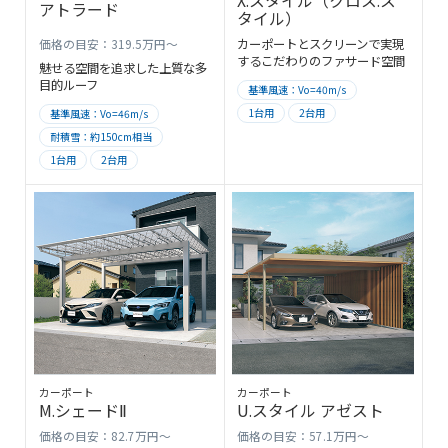
X.スタイル（クロス.ス
アトラード
タイル）
価格の目安：319.5万円～
カーポートとスクリーンで実現
するこだわりのファサード空間
魅せる空間を追求した上質な多
目的ルーフ
基準風速：Vo=40m/s
1台用
2台用
基準風速：Vo=46m/s
耐積雪：約150cm相当
1台用
2台用
カーポート
カーポート
M.シェードⅡ
U.スタイル アゼスト
価格の目安：82.7万円～
価格の目安：57.1万円～