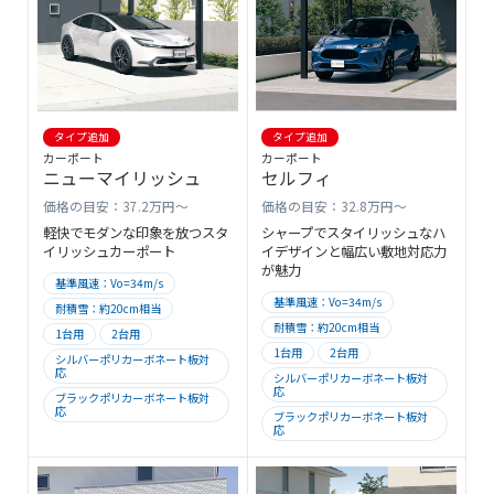
タイプ追加
タイプ追加
カーポート
カーポート
ニューマイリッシュ
セルフィ
価格の目安：37.2万円～
価格の目安：32.8万円～
軽快でモダンな印象を放つスタ
シャープでスタイリッシュなハ
イリッシュカーポート
イデザインと幅広い敷地対応力
が魅力
基準風速：Vo=34m/s
基準風速：Vo=34m/s
耐積雪：約20cm相当
耐積雪：約20cm相当
1台用
2台用
1台用
2台用
シルバーポリカーボネート板対
応
シルバーポリカーボネート板対
応
ブラックポリカーボネート板対
応
ブラックポリカーボネート板対
応