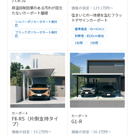
パネル
昇温抑制効果のある汚れが目立
価格の目安：129.1万円～
たないカーポート屋根
住まいとの一体感を生むフラッ
トデザインカーポート
シルバーポリカーボネート板対
応
基準風速：Vo=42m/s
ブラックポリカーボネート板対
応
耐積雪：約20cm相当
2台用
3台用
カーポート
カーポート
FⅡ-RS（片側支持タイ
G1-R
プ）
価格の目安：53.2万円～
価格の目安：56.3万円～