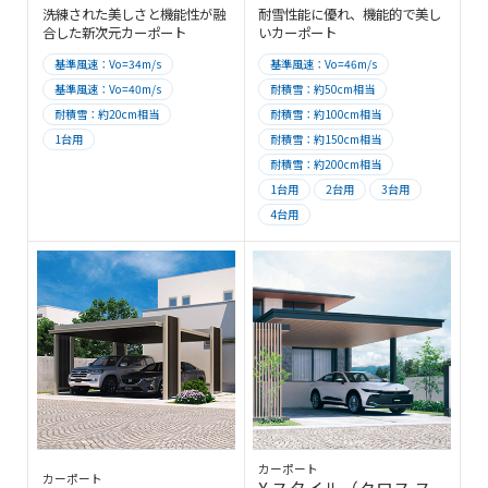
洗練された美しさと機能性が融
耐雪性能に優れ、機能的で美し
合した新次元カーポート
いカーポート
基準風速：Vo=34m/s
基準風速：Vo=46m/s
基準風速：Vo=40m/s
耐積雪：約50cm相当
耐積雪：約20cm相当
耐積雪：約100cm相当
1台用
耐積雪：約150cm相当
耐積雪：約200cm相当
1台用
2台用
3台用
4台用
カーポート
カーポート