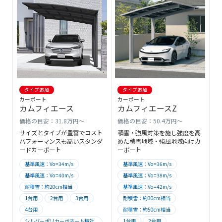
タイプ追加
タイプ追加
カーポート
カーポート
カムフィエース
カムフィエースZ
価格の目安：31.8万円～
価格の目安：50.4万円～
サイズとタイプが豊富でコスト
積雪・強風対策を施し強度を高
パフォーマンスも高いスタンダ
めた積雪地域・強風地域向けカ
ードカーポート
ーポート
基準風速：Vo=34m/s
基準風速：Vo=36m/s
基準風速：Vo=40m/s
基準風速：Vo=38m/s
耐積雪：約20cm相当
基準風速：Vo=42m/s
1台用
2台用
3台用
耐積雪：約30cm相当
4台用
耐積雪：約50cm相当
シルバーポリカーボネート板対
1台用
2台用