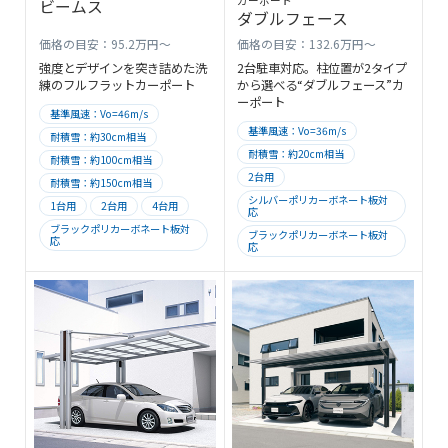
カーポート
ビームス
ダブルフェース
価格の目安：95.2万円～
価格の目安：132.6万円～
強度とデザインを突き詰めた洗
2台駐車対応。柱位置が2タイプ
練のフルフラットカーポート
から選べる“ダブルフェース”カ
ーポート
基準風速：Vo=46m/s
基準風速：Vo=36m/s
耐積雪：約30cm相当
耐積雪：約20cm相当
耐積雪：約100cm相当
2台用
耐積雪：約150cm相当
シルバーポリカーボネート板対
1台用
2台用
4台用
応
ブラックポリカーボネート板対
ブラックポリカーボネート板対
応
応