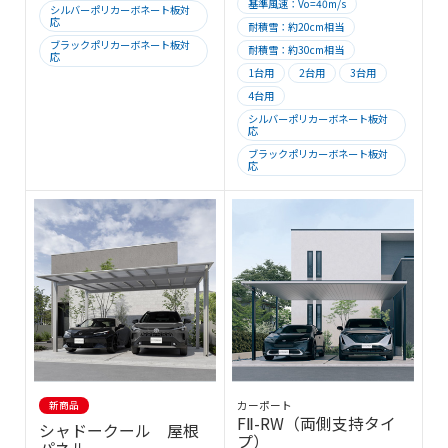
基準風速：Vo=40m/s
シルバーポリカーボネート板対
応
耐積雪：約20cm相当
ブラックポリカーボネート板対
耐積雪：約30cm相当
応
1台用
2台用
3台用
4台用
シルバーポリカーボネート板対
応
ブラックポリカーボネート板対
応
新商品
カーポート
FⅡ-RW（両側支持タイ
シャドークール 屋根
プ）