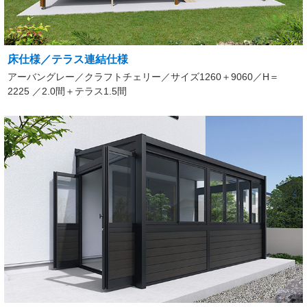
床仕様／テラス連結仕様
アーバングレー／クラフトチェリー／サイズ1260＋9060／H＝
2225 ／2.0間＋テラス1.5間