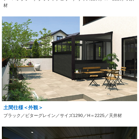
材
土間仕様＜外観＞
ブラック／ビターグレイン／サイズ1290／H＝2225／天井材