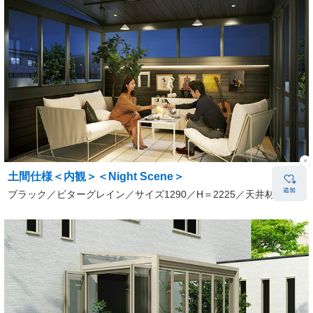
土間仕様＜内観＞＜Night Scene＞
ブラック／ビターグレイン／サイズ1290／H＝2225／天井材