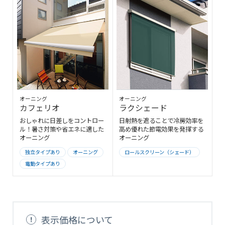
オーニング
オーニング
カフェリオ
ラクシェード
おしゃれに日差しをコントロー
日射熱を遮ることで冷房効率を
ル！暑さ対策や省エネに適した
高め優れた節電効果を発揮する
オーニング
オーニング
独立タイプあり
オーニング
ロールスクリーン（シェード）
電動タイプあり
表示価格について